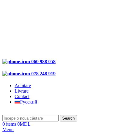
060 988 058
078 248 919
Achitare
Livrare
Contact
Русский
Search
0
items
0
MDL
Menu