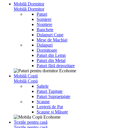
Mobilă Dormitor
Mobilă Dormitor
Paturi
Somiere
Noptiere
Banchete
Dulapuri Cupe
Mese de Machiaj
Dulapuri
Dormitoare
Paturi din Lemn
Paturi din Metal
Paturi fără depozitare
Mobilă Copii
Mobilă Copii
Saltele
Paturi Tapițate
Paturi Supraetajate
Scaune
Lenjerii de Pat
Scaune și Măsuțe
Textile pentru casă
Textile pentru casă