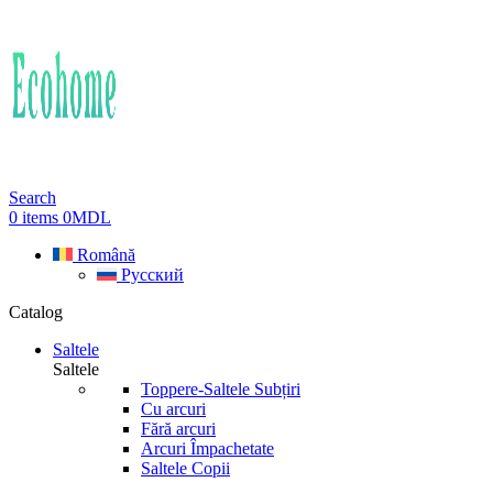
Search
0
items
0
MDL
Română
Русский
Catalog
Saltele
Saltele
Toppere-Saltele Subțiri
Cu arcuri
Fără arcuri
Arcuri Împachetate
Saltele Copii