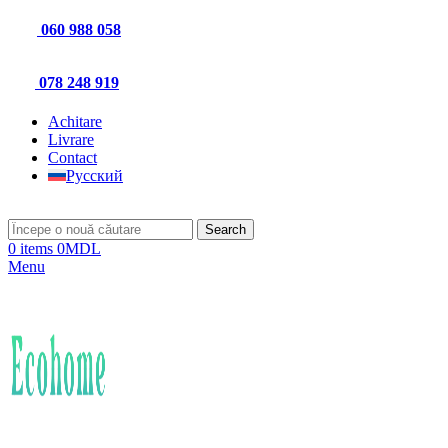
060 988 058
078 248 919
Achitare
Livrare
Contact
Русский
Search
0
items
0
MDL
Menu