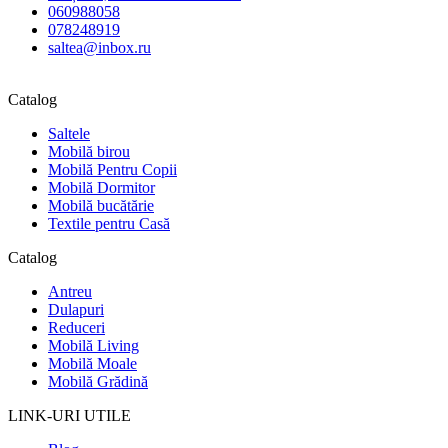
060988058
078248919
saltea@inbox.ru
Catalog
Saltele
Mobilă birou
Mobilă Pentru Copii
Mobilă Dormitor
Mobilă bucătărie
Textile pentru Casă
Catalog
Antreu
Dulapuri
Reduceri
Mobilă Living
Mobilă Moale
Mobilă Grădină
LINK-URI UTILE