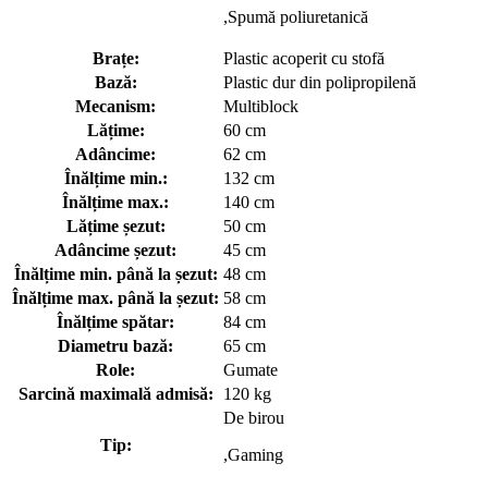
,Spumă poliuretanică
Brațe:
Plastic acoperit cu stofă
Bază:
Plastic dur din polipropilenă
Mecanism:
Multiblock
Lățime:
60 cm
Adâncime:
62 cm
Înălțime min.:
132 cm
Înălțime max.:
140 cm
Lățime șezut:
50 cm
Adâncime șezut:
45 cm
Înălțime min. până la șezut:
48 cm
Înălțime max. până la șezut:
58 cm
Înălțime spătar:
84 cm
Diametru bază:
65 cm
Role:
Gumate
Sarcină maximală admisă:
120 kg
De birou
Tip:
,Gaming