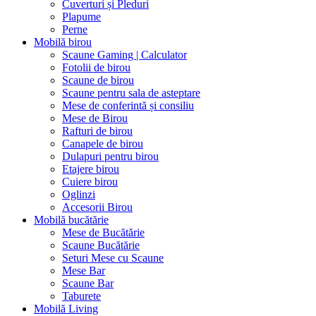
Cuverturi și Pleduri
Plapume
Perne
Mobilă birou
Scaune Gaming | Calculator
Fotolii de birou
Scaune de birou
Scaune pentru sala de asteptare
Mese de conferintă și consiliu
Mese de Birou
Rafturi de birou
Canapele de birou
Dulapuri pentru birou
Etajere birou
Cuiere birou
Oglinzi
Accesorii Birou
Mobilă bucătărie
Mese de Bucătărie
Scaune Bucătărie
Seturi Mese cu Scaune
Mese Bar
Scaune Bar
Taburete
Mobilă Living