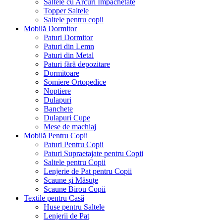
Saltele cu Arcuri Impachetate
Topper Saltele
Saltele pentru copii
Mobilă Dormitor
Paturi Dormitor
Paturi din Lemn
Paturi din Metal
Paturi fără depozitare
Dormitoare
Somiere Ortopedice
Noptiere
Dulapuri
Banchete
Dulapuri Cupe
Mese de machiaj
Mobilă Pentru Copii
Paturi Pentru Copii
Paturi Supraetajate pentru Copii
Saltele pentru Copii
Lenjerie de Pat pentru Copii
Scaune și Măsuțe
Scaune Birou Copii
Textile pentru Casă
Huse pentru Saltele
Lenjerii de Pat