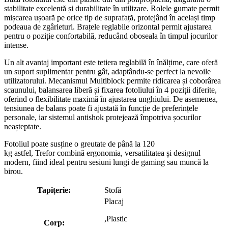
stabilitate excelentă și durabilitate în utilizare. Rolele gumate permit
mișcarea ușoară pe orice tip de suprafață, protejând în același timp
podeaua de zgârieturi. Brațele reglabile orizontal permit ajustarea
pentru o poziție confortabilă, reducând oboseala în timpul jocurilor
intense.
Un alt avantaj important este tetiera reglabilă în înălțime, care oferă
un suport suplimentar pentru gât, adaptându-se perfect la nevoile
utilizatorului. Mecanismul Multiblock permite ridicarea și coborârea
scaunului, balansarea liberă și fixarea fotoliului în 4 poziții diferite,
oferind o flexibilitate maximă în ajustarea unghiului. De asemenea,
tensiunea de balans poate fi ajustată în funcție de preferințele
personale, iar sistemul antishok protejează împotriva șocurilor
neașteptate.
Fotoliul poate susține o greutate de până la 120
kg astfel, Trefor combină ergonomia, versatilitatea și designul
modern, fiind ideal pentru sesiuni lungi de gaming sau muncă la
birou.
Tapițerie:
Stofă
Placaj
,Plastic
Corp: