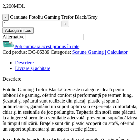
2,200
MDL
Cantitate Fotoliu Gaming Trefor Black/Grey
Adaugă în coș
Alternative:
Poți cumpara acest produs în rate
Cod produs:
DC-06389
Categorie:
Scaune Gaming | Calculator
Descriere
Livrare și achitare
Descriere
Fotoliu Gaming Trefor Black/Grey este o alegere ideală pentru
iubitorii de gaming, oferind confort și performanță pe termen lung.
Șezutul și spătarul sunt realizate din placaj, plastic și spumă
poliuretanică, garantând un suport optim și o experiență confortabilă,
chiar și în sesiunile de joc prelungite. Tapițeria din stofă este plăcută
la atingere și permite o ventilație adecvată, prevenind supraîncălzirea
în timpul utilizării. Brațele sunt din plastic acoperit cu stofă, oferind
un suport suplimentar și un aspect estetic plăcut.
Baza fotoliului este din plastic dur din polipropilenă, asigurând o