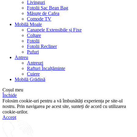
Livinguri
Fotolii Sac Bean Bag
Măsuțe de Cafea
Comode TV
Mobilă Moale
Canapele Extensibile și Fixe
Colțare
Fotolii
Fotolii Recliner
Pufuri
Antreu
Antreuri
Rafturi Încalțăminte
Cuiere
Mobilă Grădină
Coșul meu
Închide
Folosim cookie-uri pentru a vă îmbunătăți experiența pe site-ul
nostru. Prin navigarea pe acest site, sunteți de acord cu utilizarea
cookie-urilor.
Accept