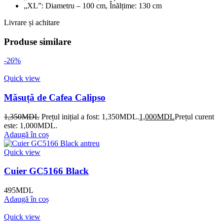
„XL”: Diametru – 100 cm, Înălțime: 130 cm
Livrare și achitare
Produse similare
-26%
Quick view
Măsuță de Cafea Calipso
1,350
MDL
Prețul inițial a fost: 1,350MDL.
1,000
MDL
Prețul curent
este: 1,000MDL.
Adaugă în coș
Quick view
Cuier GC5166 Black
495
MDL
Adaugă în coș
Quick view