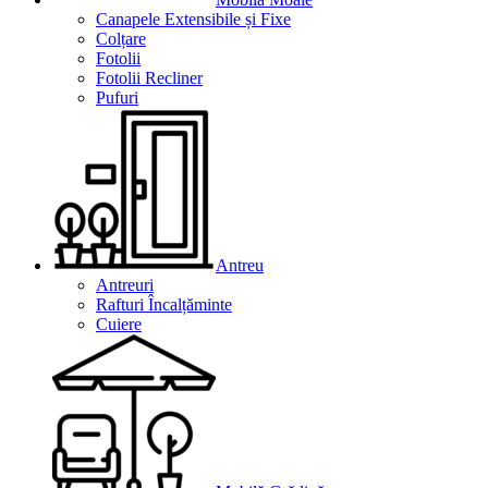
Canapele Extensibile și Fixe
Colțare
Fotolii
Fotolii Recliner
Pufuri
Antreu
Antreuri
Rafturi Încalțăminte
Cuiere