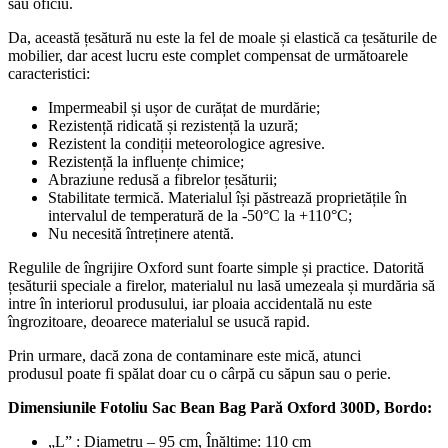
sau oficiu.
Da, această țesătură nu este la fel de moale și elastică ca țesăturile de
mobilier, dar acest lucru este complet compensat de următoarele
caracteristici:
Impermeabil și ușor de curățat de murdărie;
Rezistență ridicată și rezistență la uzură;
Rezistent la condiții meteorologice agresive.
Rezistență la influențe chimice;
Abraziune redusă a fibrelor țesăturii;
Stabilitate termică. Materialul își păstrează proprietățile în
intervalul de temperatură de la -50°С la +110°С;
Nu necesită întreținere atentă.
Regulile de îngrijire Oxford sunt foarte simple și practice. Datorită
țesăturii speciale a firelor, materialul nu lasă umezeala și murdăria să
intre în interiorul produsului, iar ploaia accidentală nu este
îngrozitoare, deoarece materialul se usucă rapid.
Prin urmare, dacă zona de contaminare este mică, atunci
produsul poate fi spălat doar cu o cârpă cu săpun sau o perie.
Dimensiunile Fotoliu Sac Bean Bag Pară Oxford 300D, Bordo:
„L” : Diametru – 95 cm, Înălțime: 110 cm