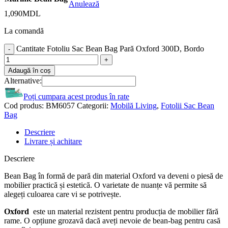
Anulează
1,090
MDL
La comandă
Cantitate Fotoliu Sac Bean Bag Pară Oxford 300D, Bordo
Adaugă în coș
Alternative:
Poți cumpara acest produs în rate
Cod produs:
BM6057
Categorii:
Mobilă Living
,
Fotolii Sac Bean
Bag
Descriere
Livrare și achitare
Descriere
Bean Bag în formă de pară din material Oxford va deveni o piesă de
mobilier practică și estetică. O varietate de nuanțe vă permite să
alegeți culoarea care vi se potrivește.
Oxford
este un material rezistent pentru producția de mobilier fără
rame. O opțiune grozavă dacă aveți nevoie de bean-bag pentru casă