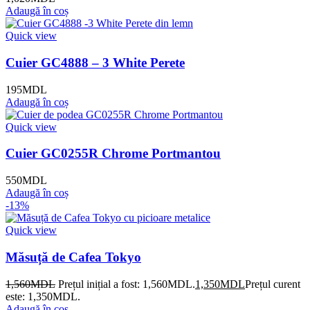
Adaugă în coș
Quick view
Cuier GC4888 – 3 White Perete
195
MDL
Adaugă în coș
Quick view
Cuier GC0255R Chrome Portmantou
550
MDL
Adaugă în coș
-13%
Quick view
Măsuță de Cafea Tokyo
1,560
MDL
Prețul inițial a fost: 1,560MDL.
1,350
MDL
Prețul curent
este: 1,350MDL.
Adaugă în coș