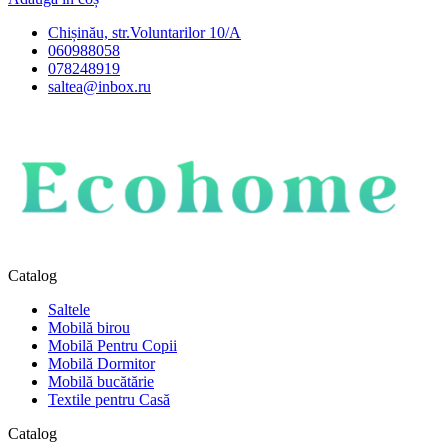
Chișinău, str.Voluntarilor 10/A
060988058
078248919
saltea@inbox.ru
Catalog
Saltele
Mobilă birou
Mobilă Pentru Copii
Mobilă Dormitor
Mobilă bucătărie
Textile pentru Casă
Catalog