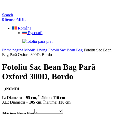
Search
0
items
0
MDL
Română
Русский
Prima pagină
Mobilă Living
Fotolii Sac Bean Bag
Fotoliu Sac Bean
Bag Pară Oxford 300D, Bordo
Fotoliu Sac Bean Bag Pară
Oxford 300D, Bordo
1,090
MDL
L
: Diametru –
95 cm
, Înălțime:
110 cm
XL
: Diametru –
105 cm
, Înălțime:
130 cm
Mărime Bean Bag