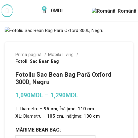
0
0
MDL
Română
Prima pagină
Mobilă Living
Fotolii Sac Bean Bag
Fotoliu Sac Bean Bag Pară Oxford
300D, Negru
1,090
MDL
–
1,290
MDL
L
: Diametru –
95 cm
, Înălțime:
110 cm
XL
: Diametru –
105 cm
, Înălțime:
130 cm
MĂRIME BEAN BAG