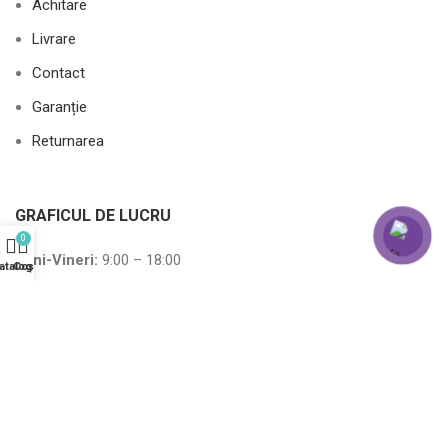
Achitare
Livrare
Contact
Garanție
Returnarea
GRAFICUL DE LUCRU
0
Luni-Vineri:
9:00 – 18:00
atalog
Coș
Sâmbătă
:
10:00 – 15:00
Duminică:
10:00 – 15:00