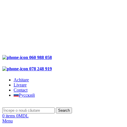
060 988 058
078 248 919
Achitare
Livrare
Contact
Русский
Search
0
items
0
MDL
Menu