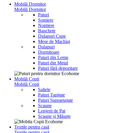
Mobilă Dormitor
Mobilă Dormitor
Paturi
Somiere
Noptiere
Banchete
Dulapuri Cupe
Mese de Machiaj
Dulapuri
Dormitoare
Paturi din Lemn
Paturi din Metal
Paturi fără depozitare
Mobilă Copii
Mobilă Copii
Saltele
Paturi Tapițate
Paturi Supraetajate
Scaune
Lenjerii de Pat
Scaune și Măsuțe
Textile pentru casă
Textile pentru casă