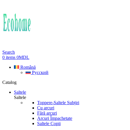
Search
0
items
0
MDL
Română
Русский
Catalog
Saltele
Saltele
Toppere-Saltele Subțiri
Cu arcuri
Fără arcuri
Arcuri Împachetate
Saltele Copii