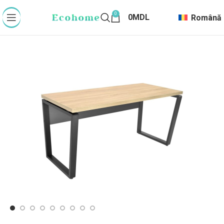
0
0
MDL
Română