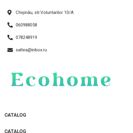
Chișinău, str.Voluntarilor 10/A
060988058
078248919
saltea@inbox.ru
CATALOG
CATALOG