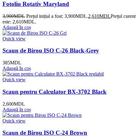
Fotoliu Rotativ Maryland
3,900
MDL
Prețul inițial a fost: 3,900MDL.
2,610
MDL
Prețul curent
este: 2,610MDL.
Adaugă în coș
Quick view
Scaun de Birou ISO C-26 Black-Grey
385
MDL
Adaugă în coș
Quick view
Scaun pentru Calculator BX-3702 Black
2,600
MDL
Adaugă în coș
Quick view
Scaun de Birou ISO C-24 Brown