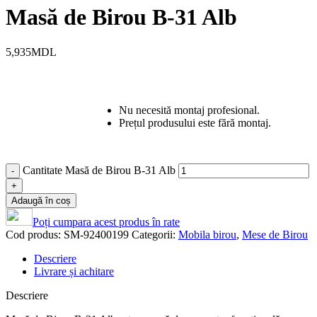
Masă de Birou B-31 Alb
5,935
MDL
Nu necesită montaj profesional.
Prețul produsului este fără montaj.
Cantitate Masă de Birou B-31 Alb
Adaugă în coș
Poți cumpara acest produs în rate
Cod produs:
SM-92400199
Categorii:
Mobila birou
,
Mese de Birou
Descriere
Livrare și achitare
Descriere