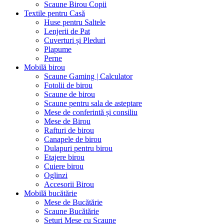
Scaune Birou Copii
Textile pentru Casă
Huse pentru Saltele
Lenjerii de Pat
Cuverturi și Pleduri
Plapume
Perne
Mobilă birou
Scaune Gaming | Calculator
Fotolii de birou
Scaune de birou
Scaune pentru sala de asteptare
Mese de conferintă și consiliu
Mese de Birou
Rafturi de birou
Canapele de birou
Dulapuri pentru birou
Etajere birou
Cuiere birou
Oglinzi
Accesorii Birou
Mobilă bucătărie
Mese de Bucătărie
Scaune Bucătărie
Seturi Mese cu Scaune