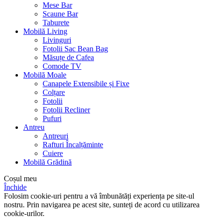
Mese Bar
Scaune Bar
Taburete
Mobilă Living
Livinguri
Fotolii Sac Bean Bag
Măsuțe de Cafea
Comode TV
Mobilă Moale
Canapele Extensibile și Fixe
Colțare
Fotolii
Fotolii Recliner
Pufuri
Antreu
Antreuri
Rafturi Încalțăminte
Cuiere
Mobilă Grădină
Coșul meu
Închide
Folosim cookie-uri pentru a vă îmbunătăți experiența pe site-ul
nostru. Prin navigarea pe acest site, sunteți de acord cu utilizarea
cookie-urilor.