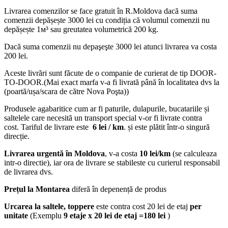
Livrarea comenzilor se face gratuit în R.Moldova dacă suma
comenzii depășește 3000 lei cu condiția că volumul comenzii nu
depășește 1м³ sau greutatea volumetrică 200 kg.
Dacă suma comenzii nu depaşeşte 3000 lei atunci livrarea va costa
200 lei.
Aceste livrări sunt făcute de o companie de curierat de tip DOOR-
TO-DOOR.(Mai exact marfa v-a fi livrată până în localitatea dvs la
(poartă/ușa/scara de către Nova Poşta))
Produsele agabaritice cum ar fi paturile, dulapurile, bucatariile și
saltelele care necesită un transport special v-or fi livrate contra
cost. Tariful de livrare este
6 lei / km
. și este plătit într-o singură
direcție.
Livrarea urgentă
în Moldova
, v-a costa
10 lei/km
(se calculeaza
intr-o directie), iar ora de livrare se stabileste cu curierul responsabil
de livrarea dvs.
Prețul la Montarea
diferă în depenență de produs
Urcarea la saltele, toppere
este contra cost 20 lei de etaj
per
unitate
(Exemplu
9 etaje x 20 lei de etaj =180 lei
)