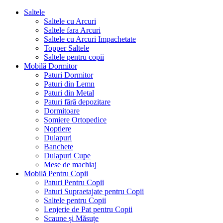
Saltele
Saltele cu Arcuri
Saltele fara Arcuri
Saltele cu Arcuri Impachetate
Topper Saltele
Saltele pentru copii
Mobilă Dormitor
Paturi Dormitor
Paturi din Lemn
Paturi din Metal
Paturi fără depozitare
Dormitoare
Somiere Ortopedice
Noptiere
Dulapuri
Banchete
Dulapuri Cupe
Mese de machiaj
Mobilă Pentru Copii
Paturi Pentru Copii
Paturi Supraetajate pentru Copii
Saltele pentru Copii
Lenjerie de Pat pentru Copii
Scaune și Măsuțe