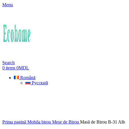
Menu
Search
0
items
0
MDL
Română
Русский
Prima pagină
Mobila birou
Mese de Birou
Masă de Birou B-31 Alb