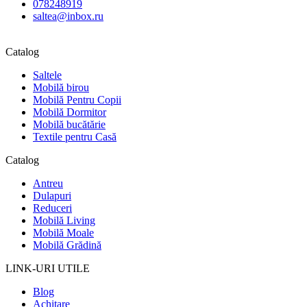
078248919
saltea@inbox.ru
Catalog
Saltele
Mobilă birou
Mobilă Pentru Copii
Mobilă Dormitor
Mobilă bucătărie
Textile pentru Casă
Catalog
Antreu
Dulapuri
Reduceri
Mobilă Living
Mobilă Moale
Mobilă Grădină
LINK-URI UTILE
Blog
Achitare