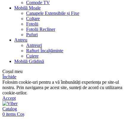
Comode TV
Mobilă Moale
Canapele Extensibile și Fixe
Colțare
Fotolii
Fotolii Recliner
Pufuri
Antreu
Antreuri
Rafturi Încalțăminte
Cuiere
Mobilă Grădină
Coșul meu
Închide
Folosim cookie-uri pentru a vă îmbunătăți experiența pe site-ul
nostru. Prin navigarea pe acest site, sunteți de acord cu utilizarea
cookie-urilor.
Accept
Catalog
0
items
Coș