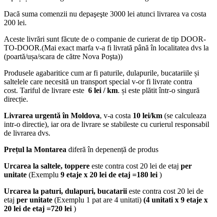
Dacă suma comenzii nu depaşeşte 3000 lei atunci livrarea va costa
200 lei.
Aceste livrări sunt făcute de o companie de curierat de tip DOOR-
TO-DOOR.(Mai exact marfa v-a fi livrată până în localitatea dvs la
(poartă/ușa/scara de către Nova Poşta))
Produsele agabaritice cum ar fi paturile, dulapurile, bucatariile și
saltelele care necesită un transport special v-or fi livrate contra
cost. Tariful de livrare este
6 lei / km
. și este plătit într-o singură
direcție.
Livrarea urgentă
în Moldova
, v-a costa
10 lei/km
(se calculeaza
intr-o directie), iar ora de livrare se stabileste cu curierul responsabil
de livrarea dvs.
Prețul la Montarea
diferă în depenență de produs
Urcarea la saltele, toppere
este contra cost 20 lei de etaj
per
unitate
(Exemplu
9 etaje x 20 lei de etaj =180 lei
)
Urcarea la paturi, dulapuri, bucatarii
este contra cost 20 lei de
etaj
per unitate
(Exemplu 1 pat are 4 unitati)
(4 unitati x 9 etaje x
20 lei de etaj =720 lei
)