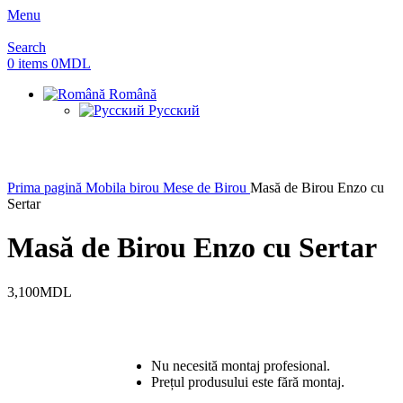
Menu
Search
0
items
0
MDL
Română
Русский
Prima pagină
Mobila birou
Mese de Birou
Masă de Birou Enzo cu
Sertar
Masă de Birou Enzo cu Sertar
3,100
MDL
Nu necesită montaj profesional.
Prețul produsului este fără montaj.