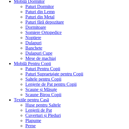
Mobilă Dormitor
Paturi Dormitor
Paturi din Lemn
Paturi din Metal
Paturi fără depozitare
Dormitoare
Somiere Ortopedice
Noptiere
Dulapuri
Banchete
Dulapuri Cupe
Mese de machiaj
Mobilă Pentru Copii
Paturi Pentru Copii
Paturi Supraetajate pentru Copii
Saltele pentru Copii
Lenjerie de Pat pentru Copii
Scaune și Măsuțe
Scaune Birou Copii
Textile pentru Casă
Huse pentru Saltele
Lenjerii de Pat
Cuverturi și Pleduri
Plapume
Perne