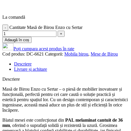
La comandă
Cantitate Masă de Birou Enzo cu Sertar
Adaugă în coș
Poți cumpara acest produs în rate
Cod produs:
DC-6621
Categorii:
Mobila birou
,
Mese de Birou
Descriere
Livrare și achitare
Descriere
Masă de Birou Enzo cu Sertar – o piesă de mobilier inovatoare și
funcțională, perfectă pentru cei care caută o soluție practică și
estetică pentru spațiul lor. Cu un design contemporan și caracteristici
ingenioase, această masă aduce un plus de stil și eficiență în orice
încăpere.
Blatul mesei este confecționat din
PAL melaminat cantuit de 36
mm
, oferind o suprafață solidă și rezistentă la uzură. Grosimea
generoasă a blatului conferă stabilitate și durabilitate, iar finisajul