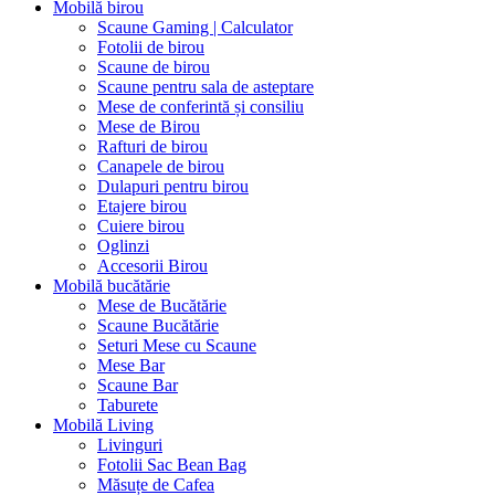
Mobilă birou
Scaune Gaming | Calculator
Fotolii de birou
Scaune de birou
Scaune pentru sala de asteptare
Mese de conferintă și consiliu
Mese de Birou
Rafturi de birou
Canapele de birou
Dulapuri pentru birou
Etajere birou
Cuiere birou
Oglinzi
Accesorii Birou
Mobilă bucătărie
Mese de Bucătărie
Scaune Bucătărie
Seturi Mese cu Scaune
Mese Bar
Scaune Bar
Taburete
Mobilă Living
Livinguri
Fotolii Sac Bean Bag
Măsuțe de Cafea