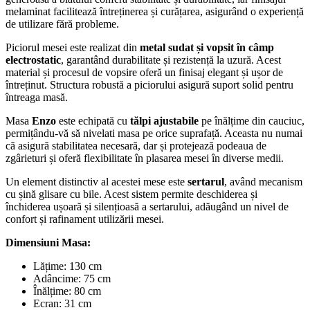
melaminat facilitează întreținerea și curățarea, asigurând o experiență
de utilizare fără probleme.
Piciorul mesei este realizat din
metal sudat și vopsit în câmp
electrostatic
, garantând durabilitate și rezistență la uzură. Acest
material și procesul de vopsire oferă un finisaj elegant și ușor de
întreținut. Structura robustă a piciorului asigură suport solid pentru
întreaga masă.
Masa
Enzo
este echipată cu
tălpi ajustabile
pe înălțime din cauciuc,
permițându-vă să nivelati masa pe orice suprafață. Aceasta nu numai
că asigură stabilitatea necesară, dar și protejează podeaua de
zgârieturi și oferă flexibilitate în plasarea mesei în diverse medii.
Un element distinctiv al acestei mese este
sertarul
, având mecanism
cu șină glisare cu bile. Acest sistem permite deschiderea și
închiderea ușoară și silențioasă a sertarului, adăugând un nivel de
confort și rafinament utilizării mesei.
Dimensiuni Masa:
Lățime: 130 cm
Adâncime: 75 cm
Înălțime: 80 cm
Ecran: 31 cm