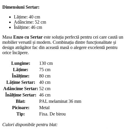
Dimensiuni Sertar:
Lățime: 40 cm
Adâncime: 52 cm
Înălțime: 46 cm
Masa
Enzo cu Sertar
este soluția perfectă pentru cei care caută un
mobilier versatil și modern. Combinația dintre funcționalitate și
design atrăgător fac din această masă o alegere excelentă pentru
orice încăpere.
Lungime:
130 cm
Lățime:
75 cm
Înălțime:
80 cm
Lățime Sertar:
40 cm
Adâncime Sertar:
52 cm
Înălțime Sertar:
46 cm
Blat:
PAL melaminat 36 mm
Picioare:
Metal
Tip:
Fixa. De birou
Culori disponibile pentru blat: