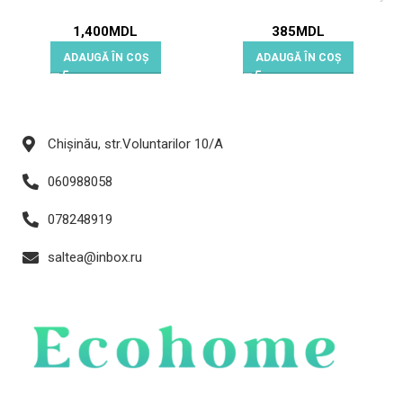
1,400
MDL
385
MDL
ADAUGĂ ÎN COȘ
ADAUGĂ ÎN COȘ
Chișinău, str.Voluntarilor 10/A
060988058
078248919
saltea@inbox.ru