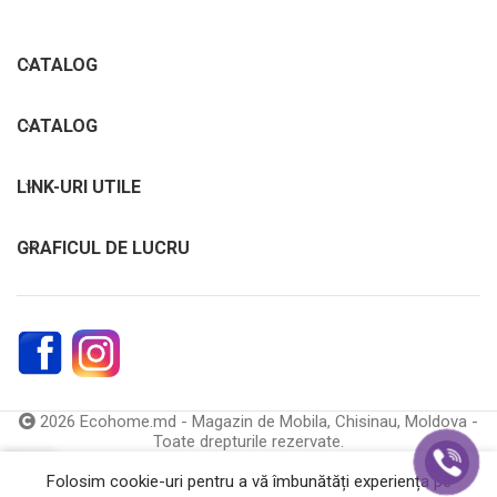
CATALOG
CATALOG
LINK-URI UTILE
GRAFICUL DE LUCRU
2026 Ecohome.md - Magazin de Mobila, Chisinau, Moldova -
Toate drepturile rezervate.
0
Folosim cookie-uri pentru a vă îmbunătăți experiența pe
Catalog
Coș