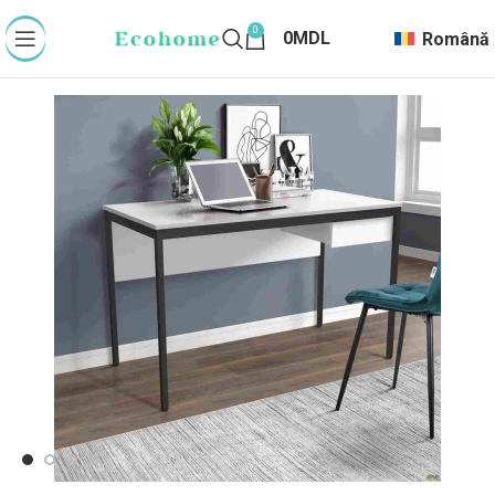
0
0
MDL
Română