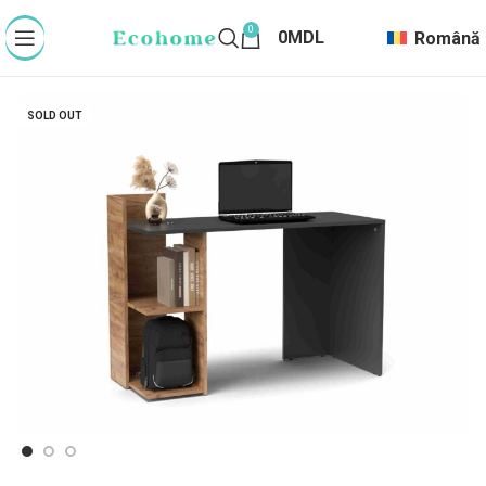
0
0
MDL
Română
SOLD OUT