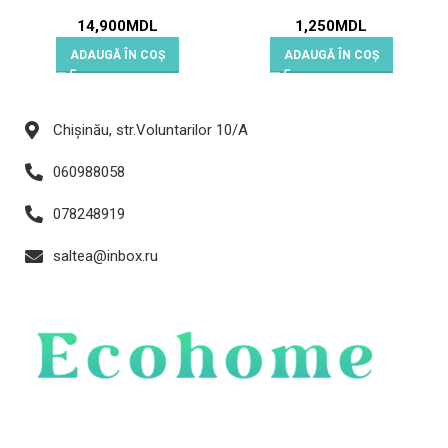
14,900
MDL
1,250
MDL
ADAUGĂ ÎN COȘ
ADAUGĂ ÎN COȘ
Chișinău, str.Voluntarilor 10/A
060988058
078248919
saltea@inbox.ru