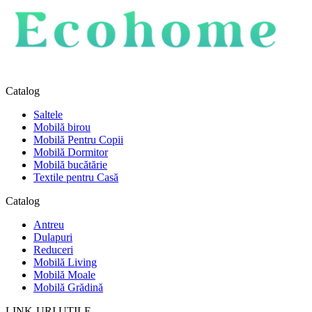
Catalog
Saltele
Mobilă birou
Mobilă Pentru Copii
Mobilă Dormitor
Mobilă bucătărie
Textile pentru Casă
Catalog
Antreu
Dulapuri
Reduceri
Mobilă Living
Mobilă Moale
Mobilă Grădină
LINK-URI UTILE