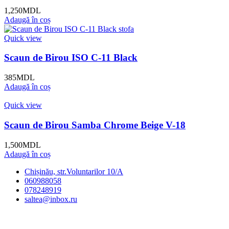
1,250
MDL
Adaugă în coș
Quick view
Scaun de Birou ISO C-11 Black
385
MDL
Adaugă în coș
Quick view
Scaun de Birou Samba Chrome Beige V-18
1,500
MDL
Adaugă în coș
Chișinău, str.Voluntarilor 10/A
060988058
078248919
saltea@inbox.ru