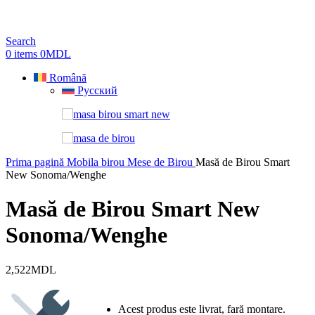
Search
0
items
0
MDL
Română
Русский
Prima pagină
Mobila birou
Mese de Birou
Masă de Birou Smart
New Sonoma/Wenghe
Masă de Birou Smart New
Sonoma/Wenghe
2,522
MDL
Acest produs este livrat, fară montare.