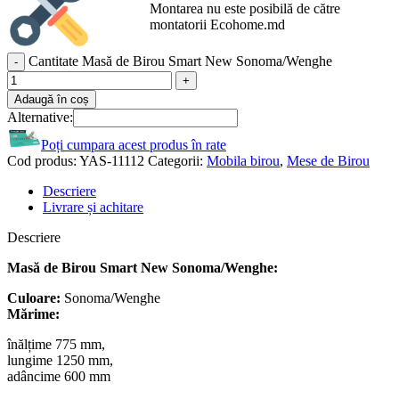
Montarea nu este posibilă de către
montatorii Ecohome.md
Cantitate Masă de Birou Smart New Sonoma/Wenghe
Adaugă în coș
Alternative:
Poți cumpara acest produs în rate
Cod produs:
YAS-11112
Categorii:
Mobila birou
,
Mese de Birou
Descriere
Livrare și achitare
Descriere
Masă de Birou Smart New Sonoma/Wenghe:
Culoare:
Sonoma/Wenghe
Mărime:
înălțime 775 mm,
lungime 1250 mm,
adâncime 600 mm