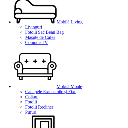
Mobilă Living
Livinguri
Fotolii Sac Bean Bag
Măsuțe de Cafea
Comode TV
Mobilă Moale
Canapele Extensibile și Fixe
Colțare
Fotolii
Fotolii Recliner
Pufuri