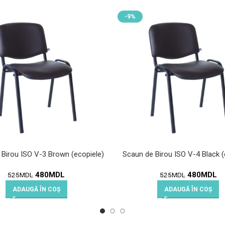
-9%
Birou ISO V-3 Brown (ecopiele)
Scaun de Birou ISO V-4 Black (
480
MDL
480
MDL
525
MDL
525
MDL
ADAUGĂ ÎN COȘ
ADAUGĂ ÎN COȘ