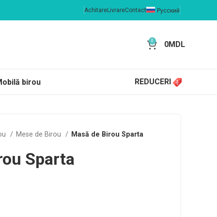
Achitare
Livrare
Contact
Русский
0
0
MDL
REDUCERI
obilă birou
rou
Mese de Birou
Masă de Birou Sparta
rou Sparta