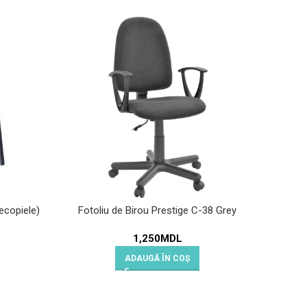
ecopiele)
Fotoliu de Birou Prestige C-38 Grey
Scaun
1,250
MDL
ADAUGĂ ÎN COȘ