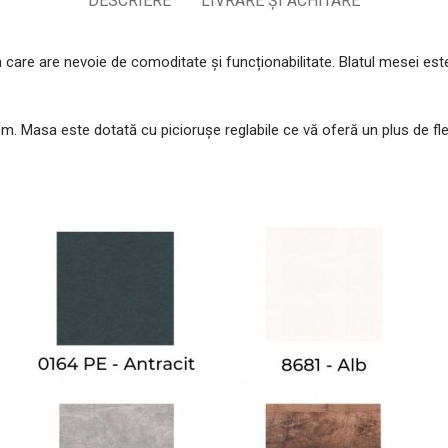
DESCRIERE
LIVRARE ȘI ACHITARE
 care are nevoie de comoditate și funcționabilitate. Blatul mesei es
. Masa este dotată cu piciorușe reglabile ce vă oferă un plus de flexi