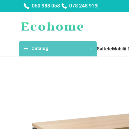
060 988 058
078 248 919
Catalog
Saltele
Mobilă 
Sa
Topp
Cu a
Fără
Arc
Salt