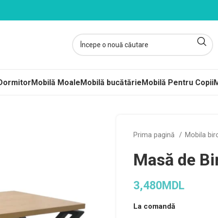
Dormitor
Mobilă Moale
Mobilă bucătărie
Mobilă Pentru Copii
M
ltele
Prima pagină
Mobila bi
ere-Saltele Subțiri
Masă de Bi
rcuri
 arcuri
3,480
MDL
uri Împachetate
La comandă
ele Copii