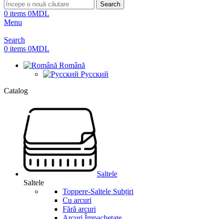
Search
0
items
0
MDL
Menu
Search
0
items
0
MDL
Română
Русский
Catalog
Saltele
Saltele
Toppere-Saltele Subțiri
Cu arcuri
Fără arcuri
Arcuri Împachetate