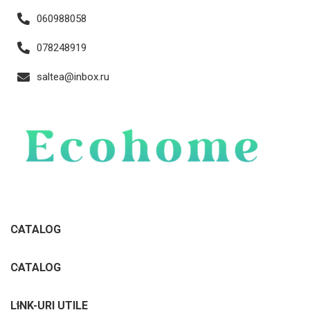
060988058
078248919
saltea@inbox.ru
CATALOG
CATALOG
LINK-URI UTILE