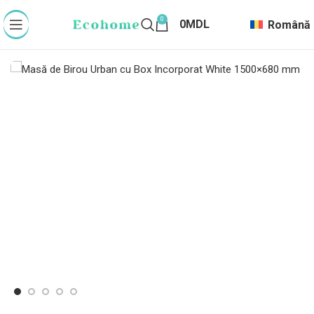
0
0
MDL
Română