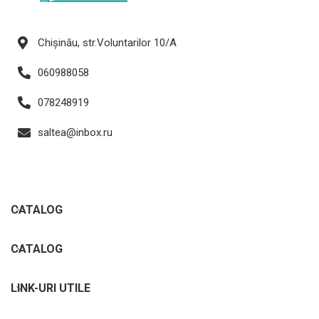
Chișinău, str.Voluntarilor 10/A
060988058
078248919
saltea@inbox.ru
CATALOG
CATALOG
LINK-URI UTILE