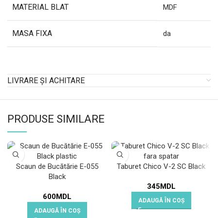
MATERIAL BLAT
MDF
MASA FIXA
da
LIVRARE ȘI ACHITARE
PRODUSE SIMILARE
Scaun de Bucătărie E-055
Taburet Chico V-2 SC Black
Black
345
MDL
600
MDL
ADAUGĂ ÎN COȘ
ADAUGĂ ÎN COȘ