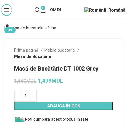
0
0
MDL
Română
-4%
Prima pagină
Mobila bucatarie
Mese de Bucatarie
Masă de Bucătărie DT 1002 Grey
1,499
MDL
1,560
MDL
Alternative:
ADAUGĂ ÎN COȘ
Poți cumpara acest produs în rate