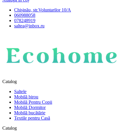
Chișinău, str.Voluntarilor 10/A
060988058
078248919
saltea@inbox.ru
Catalog
Saltele
Mobilă birou
Mobilă Pentru Copii
Mobilă Dormitor
Mobilă bucătărie
Textile pentru Casă
Catalog