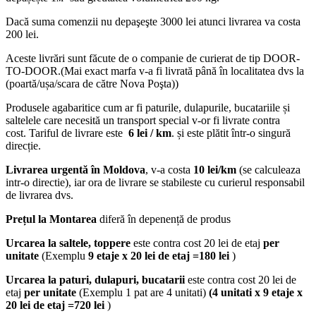
Dacă suma comenzii nu depaşeşte 3000 lei atunci livrarea va costa
200 lei.
Aceste livrări sunt făcute de o companie de curierat de tip DOOR-
TO-DOOR.(Mai exact marfa v-a fi livrată până în localitatea dvs la
(poartă/ușa/scara de către Nova Poşta))
Produsele agabaritice cum ar fi paturile, dulapurile, bucatariile și
saltelele care necesită un transport special v-or fi livrate contra
cost. Tariful de livrare este
6 lei / km
. și este plătit într-o singură
direcție.
Livrarea urgentă
în Moldova
, v-a costa
10 lei/km
(se calculeaza
intr-o directie), iar ora de livrare se stabileste cu curierul responsabil
de livrarea dvs.
Prețul la Montarea
diferă în depenență de produs
Urcarea la saltele, toppere
este contra cost 20 lei de etaj
per
unitate
(Exemplu
9 etaje x 20 lei de etaj =180 lei
)
Urcarea la paturi, dulapuri, bucatarii
este contra cost 20 lei de
etaj
per unitate
(Exemplu 1 pat are 4 unitati)
(4 unitati x 9 etaje x
20 lei de etaj =720 lei
)