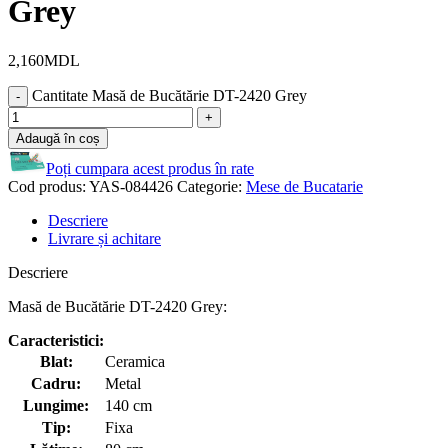
Grey
2,160
MDL
Cantitate Masă de Bucătărie DT-2420 Grey
Adaugă în coș
Poți cumpara acest produs în rate
Cod produs:
YAS-084426
Categorie:
Mese de Bucatarie
Descriere
Livrare și achitare
Descriere
Masă de Bucătărie DT-2420 Grey:
Caracteristici:
Blat:
Ceramica
Cadru:
Metal
Lungime:
140 cm
Tip:
Fixa