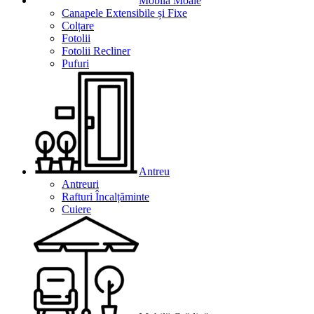
Mobilă Moale
Canapele Extensibile și Fixe
Colțare
Fotolii
Fotolii Recliner
Pufuri
Antreu
Antreuri
Rafturi Încalțăminte
Cuiere