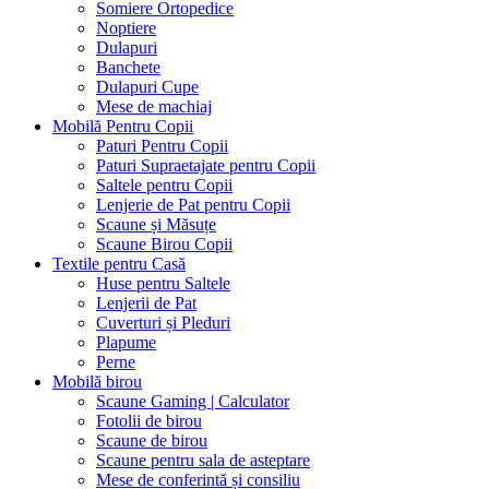
Somiere Ortopedice
Noptiere
Dulapuri
Banchete
Dulapuri Cupe
Mese de machiaj
Mobilă Pentru Copii
Paturi Pentru Copii
Paturi Supraetajate pentru Copii
Saltele pentru Copii
Lenjerie de Pat pentru Copii
Scaune și Măsuțe
Scaune Birou Copii
Textile pentru Casă
Huse pentru Saltele
Lenjerii de Pat
Cuverturi și Pleduri
Plapume
Perne
Mobilă birou
Scaune Gaming | Calculator
Fotolii de birou
Scaune de birou
Scaune pentru sala de asteptare
Mese de conferintă și consiliu