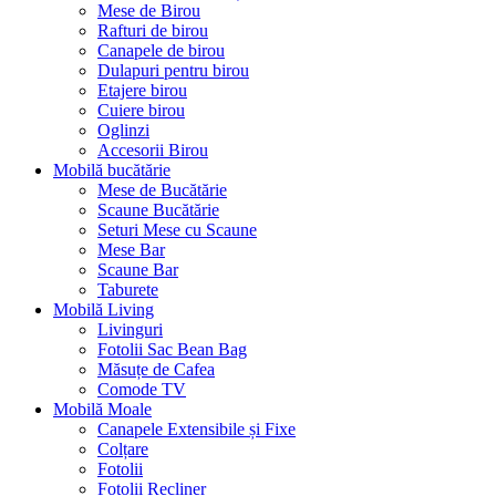
Mese de Birou
Rafturi de birou
Canapele de birou
Dulapuri pentru birou
Etajere birou
Cuiere birou
Oglinzi
Accesorii Birou
Mobilă bucătărie
Mese de Bucătărie
Scaune Bucătărie
Seturi Mese cu Scaune
Mese Bar
Scaune Bar
Taburete
Mobilă Living
Livinguri
Fotolii Sac Bean Bag
Măsuțe de Cafea
Comode TV
Mobilă Moale
Canapele Extensibile și Fixe
Colțare
Fotolii
Fotolii Recliner