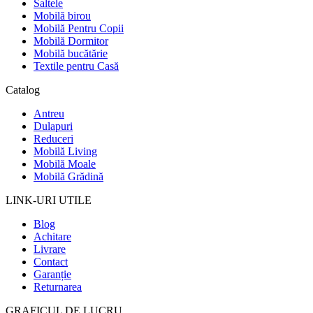
Saltele
Mobilă birou
Mobilă Pentru Copii
Mobilă Dormitor
Mobilă bucătărie
Textile pentru Casă
Catalog
Antreu
Dulapuri
Reduceri
Mobilă Living
Mobilă Moale
Mobilă Grădină
LINK-URI UTILE
Blog
Achitare
Livrare
Contact
Garanție
Returnarea
GRAFICUL DE LUCRU