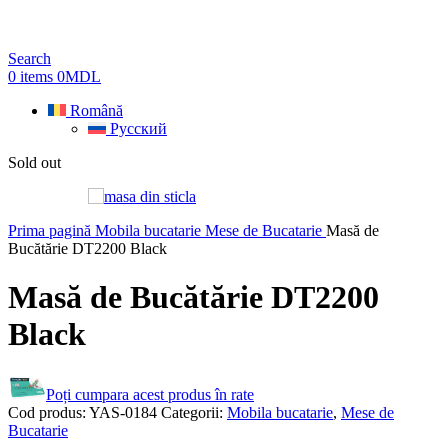
Search
0
items
0
MDL
Română
Русский
Sold out
Prima pagină
Mobila bucatarie
Mese de Bucatarie
Masă de
Bucătărie DT2200 Black
Masă de Bucătărie DT2200
Black
Poți cumpara acest produs în rate
Cod produs:
YAS-0184
Categorii:
Mobila bucatarie
,
Mese de
Bucatarie