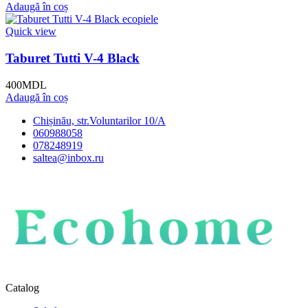
Adaugă în coș
Quick view
Taburet Tutti V-4 Black
400
MDL
Adaugă în coș
Chișinău, str.Voluntarilor 10/A
060988058
078248919
saltea@inbox.ru
Catalog