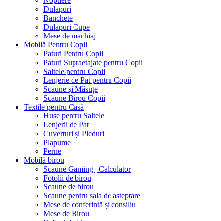
Noptiere
Dulapuri
Banchete
Dulapuri Cupe
Mese de machiaj
Mobilă Pentru Copii
Paturi Pentru Copii
Paturi Supraetajate pentru Copii
Saltele pentru Copii
Lenjerie de Pat pentru Copii
Scaune și Măsuțe
Scaune Birou Copii
Textile pentru Casă
Huse pentru Saltele
Lenjerii de Pat
Cuverturi și Pleduri
Plapume
Perne
Mobilă birou
Scaune Gaming | Calculator
Fotolii de birou
Scaune de birou
Scaune pentru sala de asteptare
Mese de conferintă și consiliu
Mese de Birou