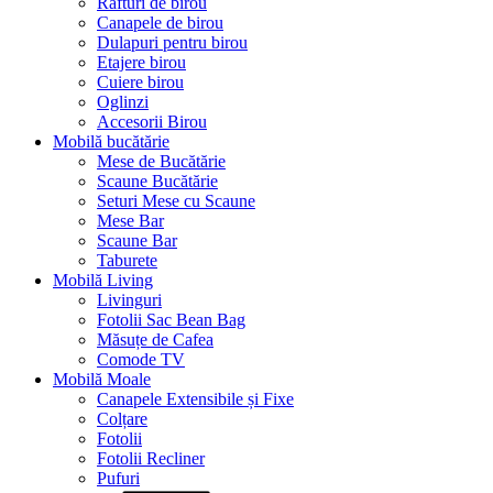
Rafturi de birou
Canapele de birou
Dulapuri pentru birou
Etajere birou
Cuiere birou
Oglinzi
Accesorii Birou
Mobilă bucătărie
Mese de Bucătărie
Scaune Bucătărie
Seturi Mese cu Scaune
Mese Bar
Scaune Bar
Taburete
Mobilă Living
Livinguri
Fotolii Sac Bean Bag
Măsuțe de Cafea
Comode TV
Mobilă Moale
Canapele Extensibile și Fixe
Colțare
Fotolii
Fotolii Recliner
Pufuri