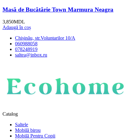
Masă de Bucătărie Town Marmura Neagra
3,850
MDL
Adaugă în coș
Chișinău, str.Voluntarilor 10/A
060988058
078248919
saltea@inbox.ru
Catalog
Saltele
Mobilă birou
Mobilă Pentru Copii