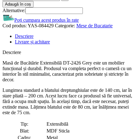
Adaugă în coș
Alternative:
Poți cumpara acest produs în rate
Cod produs:
YAS-084429
Categorie:
Mese de Bucatarie
Descriere
Livrare și achitare
Descriere
Masă de Bucătărie Extensibilă DT-2426 Grey este un mobilier
funcțional și durabil. Produsul va completa perfect o cameră cu un
interior în stil minimalist, caracterizat prin sobrietate și strictețe în
decor.
Lungimea standard a blatului dreptunghiular este de 140 cm, iar în
stare pliată – 200 cm. Acest lucru face ca produsul să fie universal,
fără a ocupa mult spațiu. În același timp, dacă este necesar, puteți
extinde masa. Lățimea blatului este de 80 cm, iar înălțimea mesei
este de 75 cm.
Tip:
Extensibilă
Blat:
MDF Sticla
Cadru:
Metal