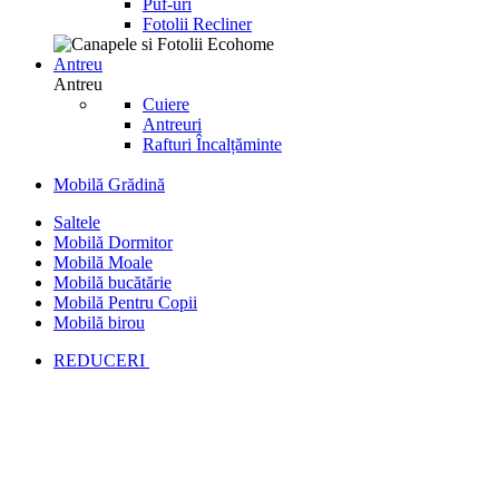
Puf-uri
Fotolii Recliner
Antreu
Antreu
Cuiere
Antreuri
Rafturi Încalțăminte
Mobilă Grădină
Saltele
Mobilă Dormitor
Mobilă Moale
Mobilă bucătărie
Mobilă Pentru Copii
Mobilă birou
REDUCERI