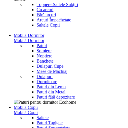
Toppere-Saltele Subțiri
Cu arcuri
Fără arcuri
Arcuri Împachetate
Saltele Copii
Mobilă Dormitor
Mobilă Dormitor
Paturi
Somiere
Noptiere
Banchete
Dulapuri Cupe
Mese de Machiaj
Dulapuri
Dormitoare
Paturi din Lemn
Paturi din Metal
Paturi fără depozitare
Mobilă Copii
Mobilă Copii
Saltele
Paturi Tapițate
Paturi Supraetajate