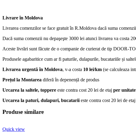
Livrare în Moldova
Livrarea comenzilor se face gratuit în R.Moldova dacă suma comenzii
Dacă suma comenzii nu depaşeşte 3000 lei atunci livrarea va costa 200
Aceste livrări sunt făcute de o companie de curierat de tip DOOR-TO-D
Produsele agabaritice cum ar fi paturile, dulapurile, bucatariile și salte
Livrarea urgentă
în Moldova
, v-a costa
10 lei/km
(se calculeaza intr
Prețul la Montarea
diferă în depenență de produs
Urcarea la saltele, toppere
este contra cost 20 lei de etaj
per unitate
Urcarea la paturi, dulapuri, bucatarii
este contra cost 20 lei de eta
Produse similare
Quick view