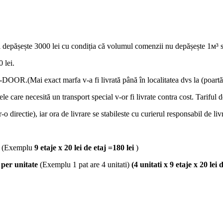
 depășește 3000 lei cu condiția că volumul comenzii nu depășește 1м³ s
 lei.
OOR.(Mai exact marfa v-a fi livrată până în localitatea dvs la (poartă
lele care necesită un transport special v-or fi livrate contra cost. Tariful 
-o directie), iar ora de livrare se stabileste cu curierul responsabil de liv
(Exemplu
9 etaje x 20 lei de etaj =180 lei
)
j
per unitate
(Exemplu 1 pat are 4 unitati)
(4 unitati x 9 etaje x 20 lei 