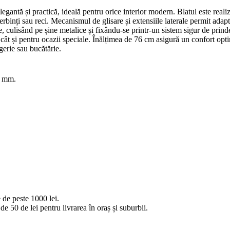
egantă și practică, ideală pentru orice interior modern. Blatul este rea
erbinți sau reci. Mecanismul de glisare și extensiile laterale permit adapta
sibile, culisând pe șine metalice și fixându-se printr-un sistem sigur de
ă, cât și pentru ocazii speciale. Înălțimea de 76 cm asigură un confort o
gerie sau bucătărie.
6 mm.
 de peste 1000 lei.
e 50 de lei pentru livrarea în oraș și suburbii.