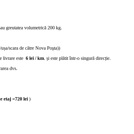
au greutatea volumetrică 200 kg.
/ușa/scara de către Nova Poşta))
de livrare este
6 lei / km
. și este plătit într-o singură direcție.
rarea dvs.
de etaj =720 lei
)