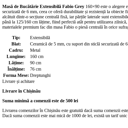
Masă de Bucătărie Extensibilă Fabio Grey
160×90 este o alegere el
securizată de 6 mm, ceea ce oferă durabilitate și rezistență la obiecte fi
alcătuit dintr-o secțiune centrală fixă, iar părțile laterale sunt exten
până la 125/160 cm lățime, fiind perfectă atât pentru utilizarea zilnic
materialele premium fac din masa Fabio o piesă centrală în orice sufra
Tip:
Extensibilă
Blat:
Ceramică de 5 mm, cu suport din sticlă securizată de 
Cadru:
Metal
Lungime:
160 cm
Lățime:
90 cm
Înălțime:
76 cm
Forma Mese:
Dreptunghi
Livrare și achitare
Livrare
în Chișinău
Suma minimă a comenzii este de 500 lei
Livrarea comenzilor în Chișinău este gratuită dacă suma comenzii este
Dacă suma comenzii este mai mică de 1000 de lei, există un tarif unic d