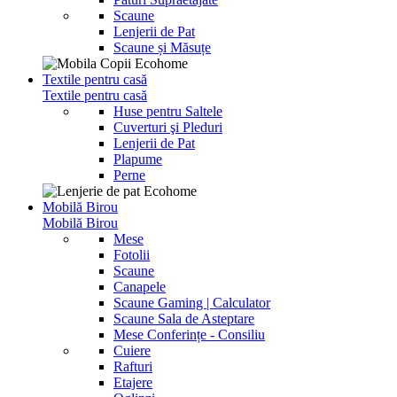
Scaune
Lenjerii de Pat
Scaune și Măsuțe
Textile pentru casă
Textile pentru casă
Huse pentru Saltele
Cuverturi şi Pleduri
Lenjerii de Pat
Plapume
Perne
Mobilă Birou
Mobilă Birou
Mese
Fotolii
Scaune
Canapele
Scaune Gaming | Calculator
Scaune Sala de Asteptare
Mese Conferințe - Consiliu
Cuiere
Rafturi
Etajere