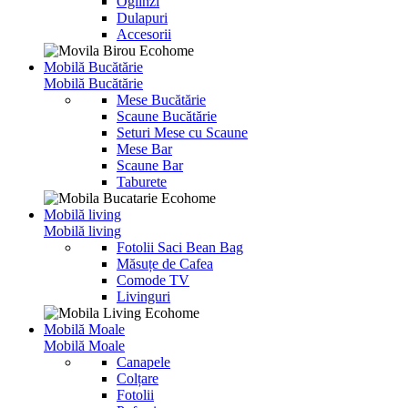
Oglinzi
Dulapuri
Accesorii
Mobilă Bucătărie
Mobilă Bucătărie
Mese Bucătărie
Scaune Bucătărie
Seturi Mese cu Scaune
Mese Bar
Scaune Bar
Taburete
Mobilă living
Mobilă living
Fotolii Saci Bean Bag
Măsuțe de Cafea
Comode TV
Livinguri
Mobilă Moale
Mobilă Moale
Canapele
Colțare
Fotolii