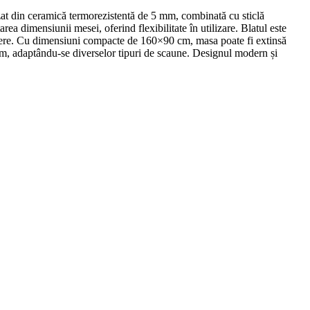
lizat din ceramică termorezistentă de 5 mm, combinată cu sticlă
rea dimensiunii mesei, oferind flexibilitate în utilizare. Blatul este
 prindere. Cu dimensiuni compacte de 160×90 cm, masa poate fi extinsă
ptim, adaptându-se diverselor tipuri de scaune. Designul modern și