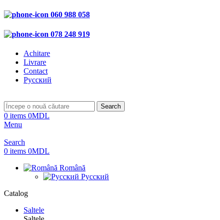
060 988 058
078 248 919
Achitare
Livrare
Contact
Русский
Search
0
items
0
MDL
Menu
Search
0
items
0
MDL
Română
Русский
Catalog
Saltele
Saltele