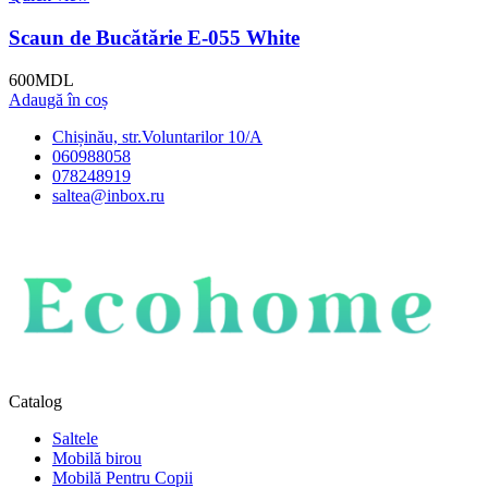
Scaun de Bucătărie E-055 White
600
MDL
Adaugă în coș
Chișinău, str.Voluntarilor 10/A
060988058
078248919
saltea@inbox.ru
Catalog
Saltele
Mobilă birou
Mobilă Pentru Copii