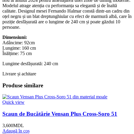
nou al anului 2024 pentru amenajarea unei zone de dining moderne.
Modelul atrage atenția cu performanța sa elegantă și de înaltă
calitate. Designul mesei Fernando Halmar constă dintr-un cadru din
oțel negru și un blat dreptunghiular cu efect de marmură albă, care în
poziție desfășurată are o lungime de 240 cm și poate găzdui 10
persoane.
Dimensiuni:
Adâncime: 92cm
Lungime: 160 cm
Înălțime: 75 cm
Lungime desfășurată: 240 cm
Livrare și achitare
Produse similare
Quick view
Scaun de Bucătărie Vensan Plus Cross-Soro 51
3,600
MDL
Adaugă în coș