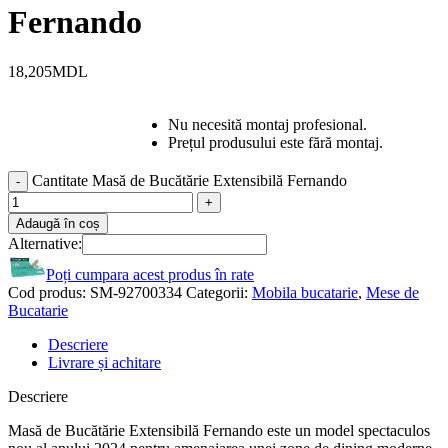
Fernando
18,205
MDL
Nu necesită montaj profesional.
Prețul produsului este fără montaj.
Cantitate Masă de Bucătărie Extensibilă Fernando
Adaugă în coș
Alternative:
Poți cumpara acest produs în rate
Cod produs:
SM-92700334
Categorii:
Mobila bucatarie
,
Mese de
Bucatarie
Descriere
Livrare și achitare
Descriere
Masă de Bucătărie Extensibilă Fernando este un model spectaculos