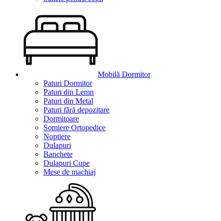
Mobilă Dormitor
Paturi Dormitor
Paturi din Lemn
Paturi din Metal
Paturi fără depozitare
Dormitoare
Somiere Ortopedice
Noptiere
Dulapuri
Banchete
Dulapuri Cupe
Mese de machiaj