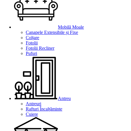
Mobilă Moale
Canapele Extensibile și Fixe
Colțare
Fotolii
Fotolii Recliner
Pufuri
Antreu
Antreuri
Rafturi Încalțăminte
Cuiere