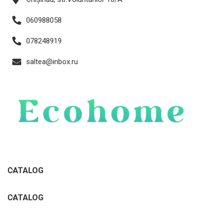
060988058
078248919
saltea@inbox.ru
CATALOG
CATALOG