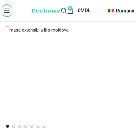
0
0
MDL
Română