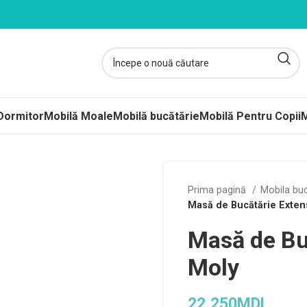
Dormitor
Mobilă Moale
Mobilă bucătărie
Mobilă Pentru Copii
M
ltele
Prima pagină
Mobila bu
Masă de Bucătărie Extens
ere-Saltele Subțiri
Masă de Bu
rcuri
 arcuri
Moly
uri Împachetate
22,250
MDL
ele Copii