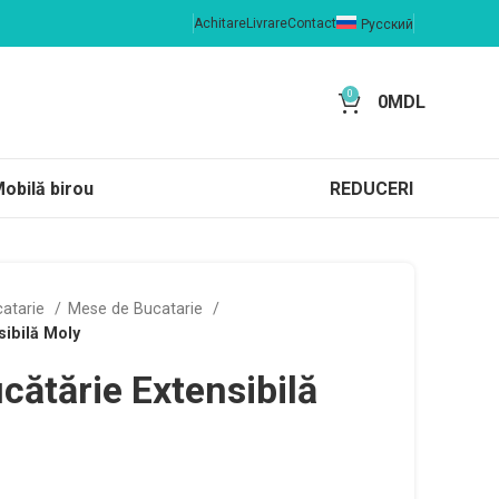
Achitare
Livrare
Contact
Русский
0
0
MDL
obilă birou
REDUCERI
catarie
Mese de Bucatarie
ibilă Moly
cătărie Extensibilă