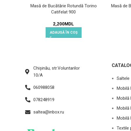
Masă de Bucătărie Rotundă Torino
Masă de B
Catifelat 900
2,200
MDL
ADAUGĂ ÎN COȘ
CATALO
Chișinău, str.Voluntarilor
10/A
Saltele
060988058
Mobilă 
Mobilă 
078248919
Mobilă 
saltea@inbox.ru
Mobilă 
Textile