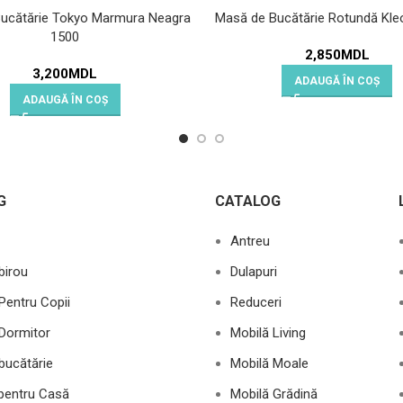
ucătărie Tokyo Marmura Neagra
Masă de Bucătărie Rotundă Kleo
1500
2,850
MDL
3,200
MDL
ADAUGĂ ÎN COȘ
ADAUGĂ ÎN COȘ
G
CATALOG
Antreu
birou
Dulapuri
Pentru Copii
Reduceri
Dormitor
Mobilă Living
bucătărie
Mobilă Moale
 pentru Casă
Mobilă Grădină