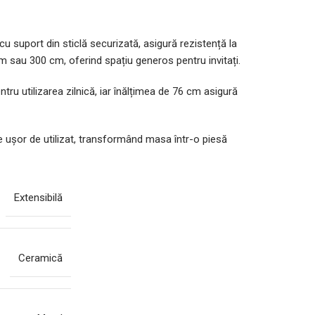
u suport din sticlă securizată, asigură rezistență la
m sau 300 cm, oferind spațiu generos pentru invitați.
tru utilizarea zilnică, iar înălțimea de 76 cm asigură
te ușor de utilizat, transformând masa într-o piesă
Extensibilă
Ceramică