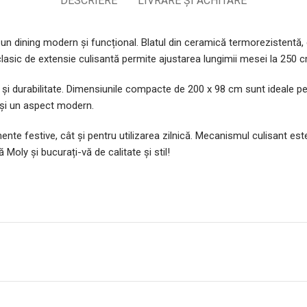
DESCRIERE
LIVRARE ȘI ACHITARE
n dining modern și funcțional. Blatul din ceramică termorezistentă, c
clasic de extensie culisantă permite ajustarea lungimii mesei la 250 c
 și durabilitate. Dimensiunile compacte de 200 x 98 cm sunt ideale pen
 și un aspect modern.
ente festive, cât și pentru utilizarea zilnică. Mecanismul culisant es
Moly și bucurați-vă de calitate și stil!