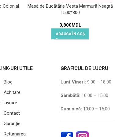
 Colonial
Masă de Bucătărie Vesta Marmură Neagră
Masă
1500*800
3,800
MDL
ADAUGĂ ÎN COȘ
LINK-URI UTILE
GRAFICUL DE LUCRU
Blog
Luni-Vineri:
9:00 – 18:00
Achitare
Sâmbătă
:
10:00 – 15:00
Livrare
Duminică:
10:00 – 15:00
Contact
Garanție
Returnarea