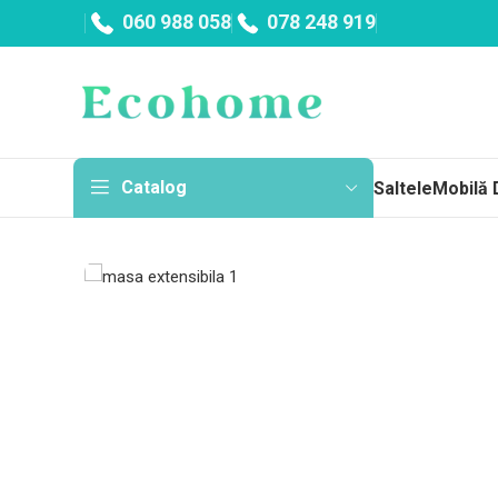
060 988 058
078 248 919
Catalog
Saltele
Mobilă 
Sa
Topp
Cu a
Fără
Arc
Salt