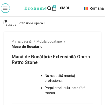
0
0
MDL
Română
SOLD OUT
Prima pagină
Mobila bucatarie
Mese de Bucatarie
Masă de Bucătărie Extensibilă Opera
Retro Stone
Nu necesită montaj
profesional.
Prețul produsului este fără
montaj.