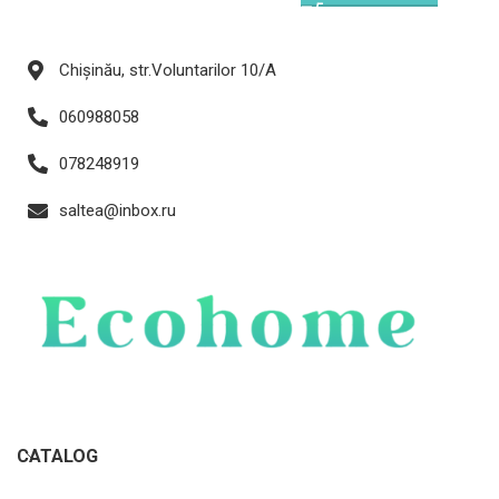
Chișinău, str.Voluntarilor 10/A
060988058
078248919
saltea@inbox.ru
CATALOG