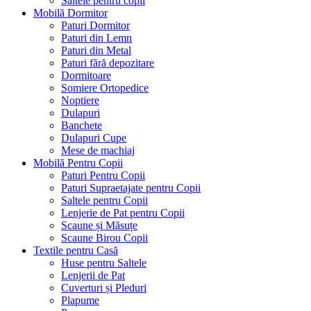
Saltele pentru copii
Mobilă Dormitor
Paturi Dormitor
Paturi din Lemn
Paturi din Metal
Paturi fără depozitare
Dormitoare
Somiere Ortopedice
Noptiere
Dulapuri
Banchete
Dulapuri Cupe
Mese de machiaj
Mobilă Pentru Copii
Paturi Pentru Copii
Paturi Supraetajate pentru Copii
Saltele pentru Copii
Lenjerie de Pat pentru Copii
Scaune și Măsuțe
Scaune Birou Copii
Textile pentru Casă
Huse pentru Saltele
Lenjerii de Pat
Cuverturi și Pleduri
Plapume