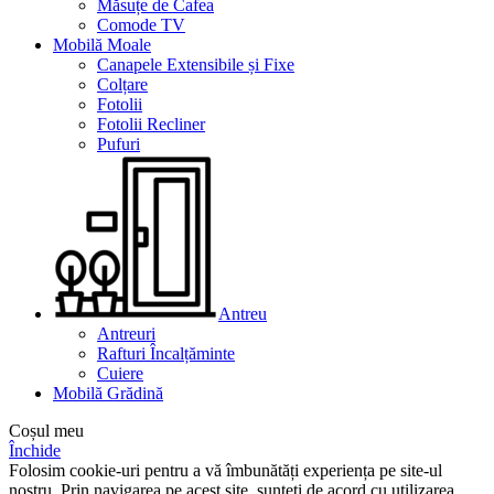
Măsuțe de Cafea
Comode TV
Mobilă Moale
Canapele Extensibile și Fixe
Colțare
Fotolii
Fotolii Recliner
Pufuri
Antreu
Antreuri
Rafturi Încalțăminte
Cuiere
Mobilă Grădină
Coșul meu
Închide
Folosim cookie-uri pentru a vă îmbunătăți experiența pe site-ul
nostru. Prin navigarea pe acest site, sunteți de acord cu utilizarea