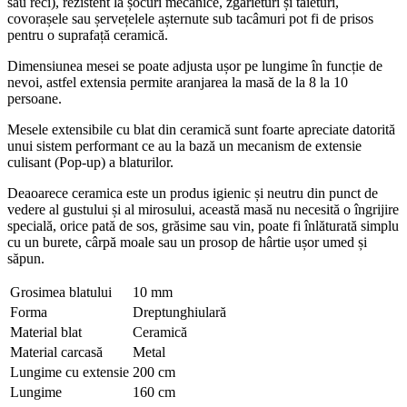
sau reci), rezistent la șocuri mecanice, zgârieturi și tăieturi,
covorașele sau șervețelele așternute sub tacâmuri pot fi de prisos
pentru o suprafață ceramică.
Dimensiunea mesei se poate adjusta ușor pe lungime în funcție de
nevoi, astfel extensia permite aranjarea la masă de la 8 la 10
persoane.
Mesele extensibile cu blat din ceramică sunt foarte apreciate datorită
unui sistem performant ce au la bază un mecanism de extensie
culisant (Pop-up) a blaturilor.
Deaoarece ceramica este un produs igienic și neutru din punct de
vedere al gustului și al mirosului, această masă nu necesită o îngrijire
specială, orice pată de sos, grăsime sau vin, poate fi înlăturată simplu
cu un burete, cârpă moale sau un prosop de hârtie ușor umed și
săpun.
Grosimea blatului
10 mm
Forma
Dreptunghiulară
Material blat
Ceramică
Material carcasă
Metal
Lungime cu extensie
200 cm
Lungime
160 cm