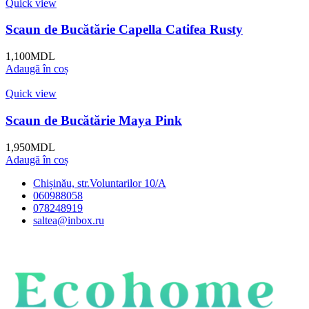
Quick view
Scaun de Bucătărie Capella Catifea Rusty
1,100
MDL
Adaugă în coș
Quick view
Scaun de Bucătărie Maya Pink
1,950
MDL
Adaugă în coș
Chișinău, str.Voluntarilor 10/A
060988058
078248919
saltea@inbox.ru