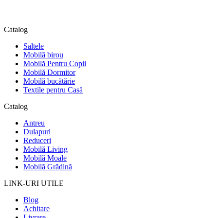
Catalog
Saltele
Mobilă birou
Mobilă Pentru Copii
Mobilă Dormitor
Mobilă bucătărie
Textile pentru Casă
Catalog
Antreu
Dulapuri
Reduceri
Mobilă Living
Mobilă Moale
Mobilă Grădină
LINK-URI UTILE
Blog
Achitare
Livrare