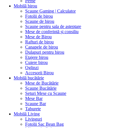
Perne
Mobilă birou
Scaune Gaming | Calculator
Fotolii de birou
Scaune de birou
Scaune pentru sala de asteptare
Mese de conferintă și consiliu
Mese de Birou
Rafturi de birou
Canapele de birou
Dulapuri pentru birou
Etajere birou
Cuiere birou
Oglinzi
Accesorii Birou
Mobilă bucătărie
Mese de Bucătărie
Scaune Bucătărie
Seturi Mese cu Scaune
Mese Bar
Scaune Bar
Taburete
Mobilă Living
Livinguri
Fotolii Sac Bean Bag