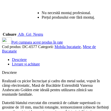
Nu necesită montaj profesional.
Prețul produsului este fără montaj.
Culoare
Alb
Gri
Negru
Poți cumpara acest produs în rate
Cod produs:
DC-6577
Categorii:
Mobila bucatarie
,
Mese de
Bucatarie
Descriere
Livrare și achitare
Descriere
Realizată cu picior încrucișat și cadru din metal sudat, vopsit în
câmp electrostatic, Masă de Bucătărie Extensibilă Vanessa
Arabescato Golden este ideală pentru utilizarea zilnică sau
reuniunile familiale.
Datorită blatului executat din ceramică de calitate superioară cu
grosime de 10 mm, muchii rotungite, termorezistent (obiecte fierbinți