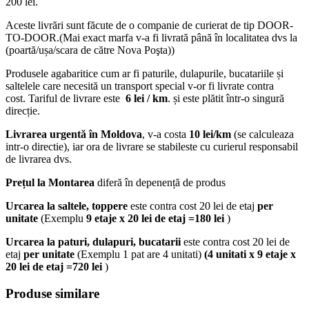
200 lei.
Aceste livrări sunt făcute de o companie de curierat de tip DOOR-
TO-DOOR.(Mai exact marfa v-a fi livrată până în localitatea dvs la
(poartă/ușa/scara de către Nova Poşta))
Produsele agabaritice cum ar fi paturile, dulapurile, bucatariile și
saltelele care necesită un transport special v-or fi livrate contra
cost. Tariful de livrare este
6 lei / km
. și este plătit într-o singură
direcție.
Livrarea urgentă
în Moldova
, v-a costa
10 lei/km
(se calculeaza
intr-o directie), iar ora de livrare se stabileste cu curierul responsabil
de livrarea dvs.
Prețul la Montarea
diferă în depenență de produs
Urcarea la saltele, toppere
este contra cost 20 lei de etaj
per
unitate
(Exemplu
9 etaje x 20 lei de etaj =180 lei
)
Urcarea la paturi, dulapuri, bucatarii
este contra cost 20 lei de
etaj
per unitate
(Exemplu 1 pat are 4 unitati)
(4 unitati x 9 etaje x
20 lei de etaj =720 lei
)
Produse similare