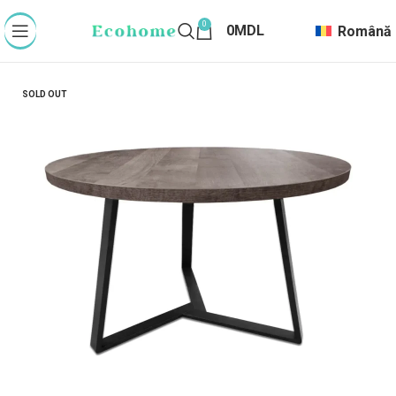
0
0
MDL
Română
SOLD OUT