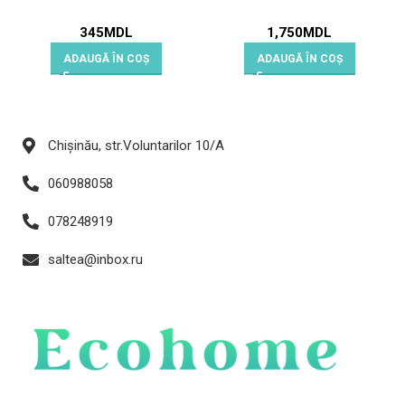
345
MDL
1,750
MDL
ADAUGĂ ÎN COȘ
ADAUGĂ ÎN COȘ
Chișinău, str.Voluntarilor 10/A
060988058
078248919
saltea@inbox.ru