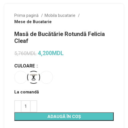
Prima pagină
Mobila bucatarie
Mese de Bucatarie
Masă de Bucătărie Rotundă Felicia
Cleaf
4,200
MDL
5,760
MDL
CULOARE
La comandă
Alternative:
ADAUGĂ ÎN COȘ