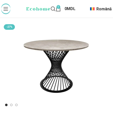
0
0
MDL
Română
-27%