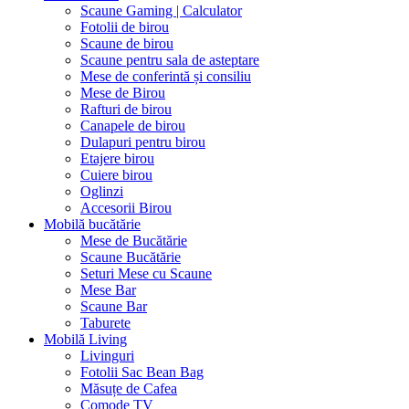
Scaune Gaming | Calculator
Fotolii de birou
Scaune de birou
Scaune pentru sala de asteptare
Mese de conferintă și consiliu
Mese de Birou
Rafturi de birou
Canapele de birou
Dulapuri pentru birou
Etajere birou
Cuiere birou
Oglinzi
Accesorii Birou
Mobilă bucătărie
Mese de Bucătărie
Scaune Bucătărie
Seturi Mese cu Scaune
Mese Bar
Scaune Bar
Taburete
Mobilă Living
Livinguri
Fotolii Sac Bean Bag
Măsuțe de Cafea
Comode TV