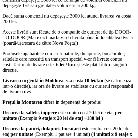
depășește 1м³ sau greutatea volumetrică 200 kg.
Dacă suma comenzii nu depaşeşte 3000 lei atunci livrarea va costa
200 lei.
Aceste livrări sunt făcute de o companie de curierat de tip DOOR-
TO-DOOR.(Mai exact marfa v-a fi livrată până în localitatea dvs la
(poartă/ușa/scara de către Nova Poşta))
Produsele agabaritice cum ar fi paturile, dulapurile, bucatariile și
saltelele care necesită un transport special v-or fi livrate contra
cost. Tariful de livrare este
6 lei / km
. și este plătit într-o singură
direcție.
Livrarea urgentă
în Moldova
, v-a costa
10 lei/km
(se calculeaza
intr-o directie), iar ora de livrare se stabileste cu curierul responsabil
de livrarea dvs.
Prețul la Montarea
diferă în depenență de produs
Urcarea la saltele, toppere
este contra cost 20 lei de etaj
per
unitate
(Exemplu
9 etaje x 20 lei de etaj =180 lei
)
Urcarea la paturi, dulapuri, bucatarii
este contra cost 20 lei de
etaj
per unitate
(Exemplu 1 pat are 4 unitati)
(4 unitati x 9 etaje x