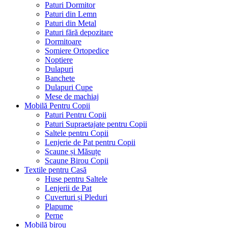
Paturi Dormitor
Paturi din Lemn
Paturi din Metal
Paturi fără depozitare
Dormitoare
Somiere Ortopedice
Noptiere
Dulapuri
Banchete
Dulapuri Cupe
Mese de machiaj
Mobilă Pentru Copii
Paturi Pentru Copii
Paturi Supraetajate pentru Copii
Saltele pentru Copii
Lenjerie de Pat pentru Copii
Scaune și Măsuțe
Scaune Birou Copii
Textile pentru Casă
Huse pentru Saltele
Lenjerii de Pat
Cuverturi și Pleduri
Plapume
Perne
Mobilă birou