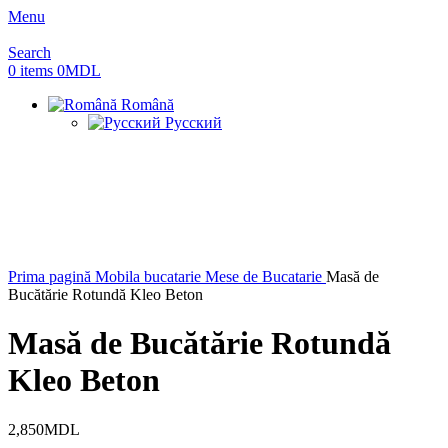
Menu
Search
0
items
0
MDL
Română
Русский
Prima pagină
Mobila bucatarie
Mese de Bucatarie
Masă de
Bucătărie Rotundă Kleo Beton
Masă de Bucătărie Rotundă
Kleo Beton
2,850
MDL