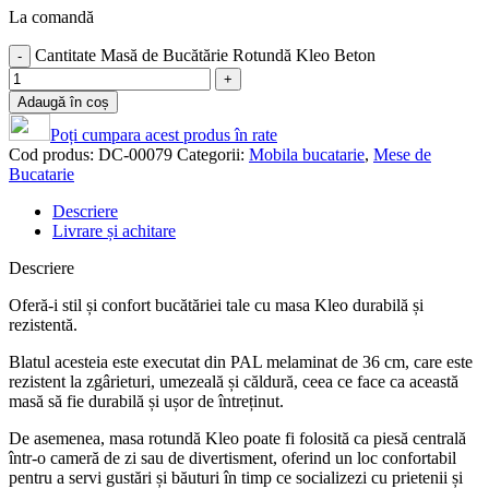
La comandă
Cantitate Masă de Bucătărie Rotundă Kleo Beton
Adaugă în coș
Poți cumpara acest produs în rate
Cod produs:
DC-00079
Categorii:
Mobila bucatarie
,
Mese de
Bucatarie
Descriere
Livrare și achitare
Descriere
Oferă-i stil și confort bucătăriei tale cu masa Kleo durabilă și
rezistentă.
Blatul acesteia este executat din PAL melaminat de 36 cm, care este
rezistent la zgârieturi, umezeală și căldură, ceea ce face ca această
masă să fie durabilă și ușor de întreținut.
De asemenea, masa rotundă Kleo poate fi folosită ca piesă centrală
într-o cameră de zi sau de divertisment, oferind un loc confortabil
pentru a servi gustări și băuturi în timp ce socializezi cu prietenii și