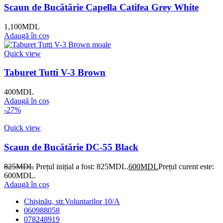
Scaun de Bucătărie Capella Catifea Grey White
1,100
MDL
Adaugă în coș
Quick view
Taburet Tutti V-3 Brown
400
MDL
Adaugă în coș
-27%
Quick view
Scaun de Bucătărie DC-55 Black
825
MDL
Prețul inițial a fost: 825MDL.
600
MDL
Prețul curent este:
600MDL.
Adaugă în coș
Chișinău, str.Voluntarilor 10/A
060988058
078248919