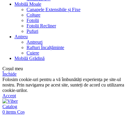
Mobilă Moale
Canapele Extensibile și Fixe
Colțare
Fotolii
Fotolii Recliner
Pufuri
Antreu
Antreuri
Rafturi Încalțăminte
Cuiere
Mobilă Grădină
Coșul meu
Închide
Folosim cookie-uri pentru a vă îmbunătăți experiența pe site-ul
nostru. Prin navigarea pe acest site, sunteți de acord cu utilizarea
cookie-urilor.
Accept
Catalog
0
items
Coș