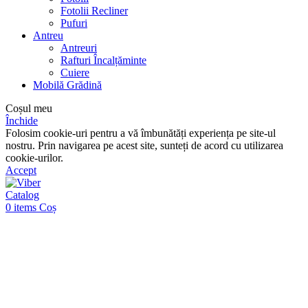
Fotolii Recliner
Pufuri
Antreu
Antreuri
Rafturi Încalțăminte
Cuiere
Mobilă Grădină
Coșul meu
Închide
Folosim cookie-uri pentru a vă îmbunătăți experiența pe site-ul
nostru. Prin navigarea pe acest site, sunteți de acord cu utilizarea
cookie-urilor.
Accept
Catalog
0
items
Coș