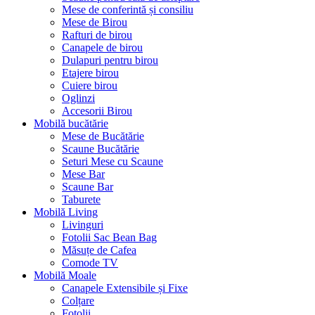
Mese de conferintă și consiliu
Mese de Birou
Rafturi de birou
Canapele de birou
Dulapuri pentru birou
Etajere birou
Cuiere birou
Oglinzi
Accesorii Birou
Mobilă bucătărie
Mese de Bucătărie
Scaune Bucătărie
Seturi Mese cu Scaune
Mese Bar
Scaune Bar
Taburete
Mobilă Living
Livinguri
Fotolii Sac Bean Bag
Măsuțe de Cafea
Comode TV
Mobilă Moale
Canapele Extensibile și Fixe
Colțare
Fotolii