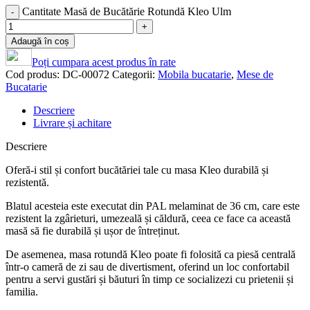
Cantitate Masă de Bucătărie Rotundă Kleo Ulm
Adaugă în coș
Poți cumpara acest produs în rate
Cod produs:
DC-00072
Categorii:
Mobila bucatarie
,
Mese de
Bucatarie
Descriere
Livrare și achitare
Descriere
Oferă-i stil și confort bucătăriei tale cu masa Kleo durabilă și
rezistentă.
Blatul acesteia este executat din PAL melaminat de 36 cm, care este
rezistent la zgârieturi, umezeală și căldură, ceea ce face ca această
masă să fie durabilă și ușor de întreținut.
De asemenea, masa rotundă Kleo poate fi folosită ca piesă centrală
într-o cameră de zi sau de divertisment, oferind un loc confortabil
pentru a servi gustări și băuturi în timp ce socializezi cu prietenii și
familia.