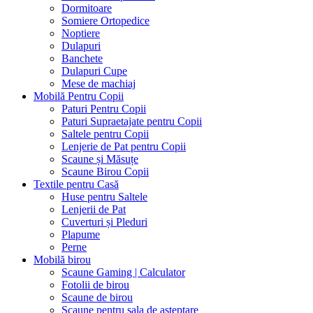
Dormitoare
Somiere Ortopedice
Noptiere
Dulapuri
Banchete
Dulapuri Cupe
Mese de machiaj
Mobilă Pentru Copii
Paturi Pentru Copii
Paturi Supraetajate pentru Copii
Saltele pentru Copii
Lenjerie de Pat pentru Copii
Scaune și Măsuțe
Scaune Birou Copii
Textile pentru Casă
Huse pentru Saltele
Lenjerii de Pat
Cuverturi și Pleduri
Plapume
Perne
Mobilă birou
Scaune Gaming | Calculator
Fotolii de birou
Scaune de birou
Scaune pentru sala de asteptare