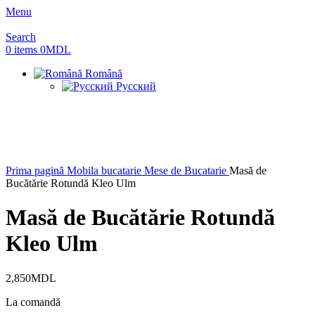
Menu
Search
0
items
0
MDL
Română
Русский
Prima pagină
Mobila bucatarie
Mese de Bucatarie
Masă de
Bucătărie Rotundă Kleo Ulm
Masă de Bucătărie Rotundă
Kleo Ulm
2,850
MDL
La comandă