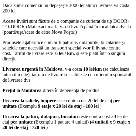
Dacă suma comenzii nu depaşeşte 3000 lei atunci livrarea va costa
200 lei.
Aceste livrări sunt făcute de o companie de curierat de tip DOOR-
TO-DOOR.(Mai exact marfa v-a fi livrată până în localitatea dvs la
(poartă/ușa/scara de către Nova Poşta))
Produsele agabaritice cum ar fi paturile, dulapurile, bucatariile și
saltelele care necesită un transport special v-or fi livrate contra
cost. Tariful de livrare este
6 lei / km
. și este plătit într-o singură
direcție.
Livrarea urgentă
în Moldova
, v-a costa
10 lei/km
(se calculeaza
intr-o directie), iar ora de livrare se stabileste cu curierul responsabil
de livrarea dvs.
Prețul la Montarea
diferă în depenență de produs
Urcarea la saltele, toppere
este contra cost 20 lei de etaj
per
unitate
(Exemplu
9 etaje x 20 lei de etaj =180 lei
)
Urcarea la paturi, dulapuri, bucatarii
este contra cost 20 lei de
etaj
per unitate
(Exemplu 1 pat are 4 unitati)
(4 unitati x 9 etaje x
20 lei de etaj =720 lei
)