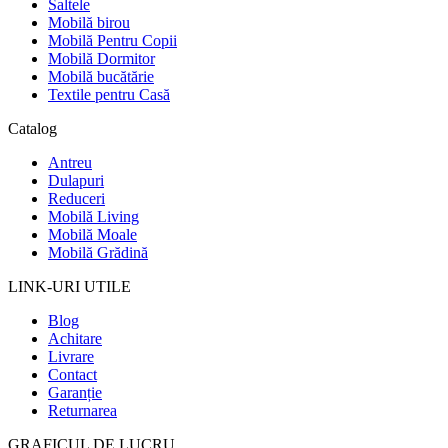
Saltele
Mobilă birou
Mobilă Pentru Copii
Mobilă Dormitor
Mobilă bucătărie
Textile pentru Casă
Catalog
Antreu
Dulapuri
Reduceri
Mobilă Living
Mobilă Moale
Mobilă Grădină
LINK-URI UTILE
Blog
Achitare
Livrare
Contact
Garanție
Returnarea
GRAFICUL DE LUCRU