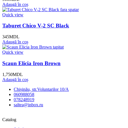
Adaugă în coș
Quick view
Taburet Chico V-2 SC Black
345
MDL
Adaugă în coș
Quick view
Scaun Elicia Iron Brown
1,750
MDL
Adaugă în coș
Chișinău, str.Voluntarilor 10/A
060988058
078248919
saltea@inbox.ru
Catalog