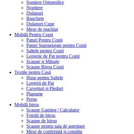
Somiere Ortopedice
Noptiere
Dulapuri
Banchete
Dulapuri Cupe
Mese de machiaj
Mobilă Pentru Copii
Paturi Pentru Copii
Paturi Supraetajate pentru Copii
Saltele pentru Copii
Lenjerie de Pat pentru Copii
Scaune și Măsuțe
Scaune Birou Copii
Textile pentru Casă
Huse pentru Saltele
Lenjerii de Pat
Cuverturi și Pleduri
Plapume
Perne
Mobilă birou
Scaune Gaming | Calculator
Fotolii de birou
Scaune de birou
Scaune pentru sala de asteptare
Mese de conferintă și consiliu