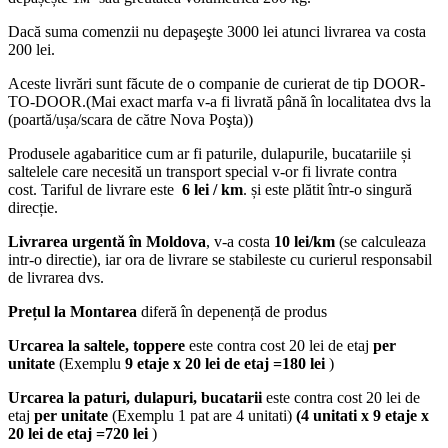
Dacă suma comenzii nu depaşeşte 3000 lei atunci livrarea va costa
200 lei.
Aceste livrări sunt făcute de o companie de curierat de tip DOOR-
TO-DOOR.(Mai exact marfa v-a fi livrată până în localitatea dvs la
(poartă/ușa/scara de către Nova Poşta))
Produsele agabaritice cum ar fi paturile, dulapurile, bucatariile și
saltelele care necesită un transport special v-or fi livrate contra
cost. Tariful de livrare este
6 lei / km
. și este plătit într-o singură
direcție.
Livrarea urgentă
în Moldova
, v-a costa
10 lei/km
(se calculeaza
intr-o directie), iar ora de livrare se stabileste cu curierul responsabil
de livrarea dvs.
Prețul la Montarea
diferă în depenență de produs
Urcarea la saltele, toppere
este contra cost 20 lei de etaj
per
unitate
(Exemplu
9 etaje x 20 lei de etaj =180 lei
)
Urcarea la paturi, dulapuri, bucatarii
este contra cost 20 lei de
etaj
per unitate
(Exemplu 1 pat are 4 unitati)
(4 unitati x 9 etaje x
20 lei de etaj =720 lei
)