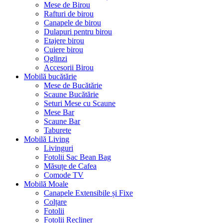
Mese de Birou
Rafturi de birou
Canapele de birou
Dulapuri pentru birou
Etajere birou
Cuiere birou
Oglinzi
Accesorii Birou
Mobilă bucătărie
Mese de Bucătărie
Scaune Bucătărie
Seturi Mese cu Scaune
Mese Bar
Scaune Bar
Taburete
Mobilă Living
Livinguri
Fotolii Sac Bean Bag
Măsuțe de Cafea
Comode TV
Mobilă Moale
Canapele Extensibile și Fixe
Colțare
Fotolii
Fotolii Recliner