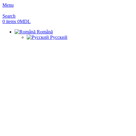
Menu
Search
0
items
0
MDL
Română
Русский
Sold out