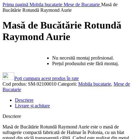
Prima pagină
Mobila bucatarie
Mese de Bucatarie
Masă de
Bucătărie Rotundă Raymond Aurie
Masă de Bucătărie Rotundă
Raymond Aurie
Nu necesită montaj profesional.
Prețul produsului este fără montaj.
Poți cumpara acest produs în rate
Cod produs:
SM-92100010
Categorii:
Mobila bucatarie
,
Mese de
Bucatarie
Descriere
Livrare și achitare
Descriere
Masă de Bucătărie Rotundă Raymond Aurie este o masă de
sufragerie compactă fabricată de Halmar în Polonia, cu un blat
rotund din sticlă transparentă călită. Cadrul este realizat din metal