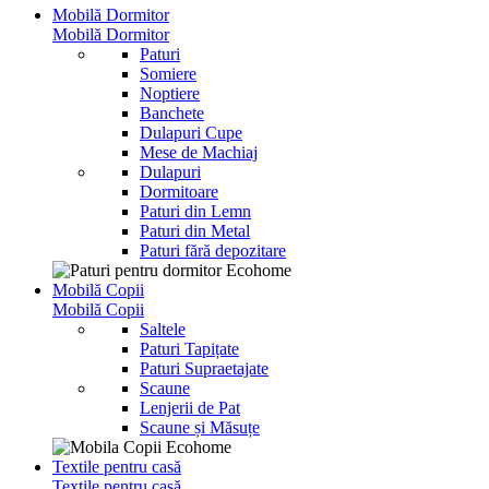
Mobilă Dormitor
Mobilă Dormitor
Paturi
Somiere
Noptiere
Banchete
Dulapuri Cupe
Mese de Machiaj
Dulapuri
Dormitoare
Paturi din Lemn
Paturi din Metal
Paturi fără depozitare
Mobilă Copii
Mobilă Copii
Saltele
Paturi Tapițate
Paturi Supraetajate
Scaune
Lenjerii de Pat
Scaune și Măsuțe
Textile pentru casă
Textile pentru casă