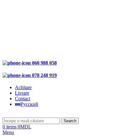
060 988 058
078 248 919
Achitare
Livrare
Contact
Русский
Search
0
items
0
MDL
Menu