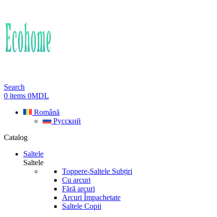
Search
0
items
0
MDL
Română
Русский
Catalog
Saltele
Saltele
Toppere-Saltele Subțiri
Cu arcuri
Fără arcuri
Arcuri Împachetate
Saltele Copii