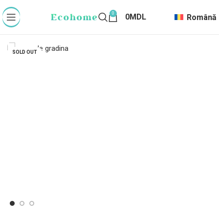
0
0
MDL
Română
SOLD OUT