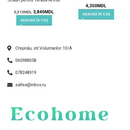
Scaun pentru Terasă Arthur
4,350
MDL
3,840
MDL
5,315
MDL
ADAUGĂ ÎN COȘ
ADAUGĂ ÎN COȘ
Chișinău, str.Voluntarilor 10/A
060988058
078248919
saltea@inbox.ru