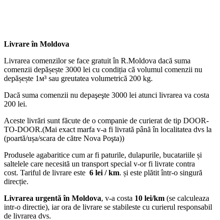
Livrare în Moldova
Livrarea comenzilor se face gratuit în R.Moldova dacă suma
comenzii depășește 3000 lei cu condiția că volumul comenzii nu
depășește 1м³ sau greutatea volumetrică 200 kg.
Dacă suma comenzii nu depaşeşte 3000 lei atunci livrarea va costa
200 lei.
Aceste livrări sunt făcute de o companie de curierat de tip DOOR-
TO-DOOR.(Mai exact marfa v-a fi livrată până în localitatea dvs la
(poartă/ușa/scara de către Nova Poşta))
Produsele agabaritice cum ar fi paturile, dulapurile, bucatariile și
saltelele care necesită un transport special v-or fi livrate contra
cost. Tariful de livrare este
6 lei / km
. și este plătit într-o singură
direcție.
Livrarea urgentă
în Moldova
, v-a costa
10 lei/km
(se calculeaza
intr-o directie), iar ora de livrare se stabileste cu curierul responsabil
de livrarea dvs.