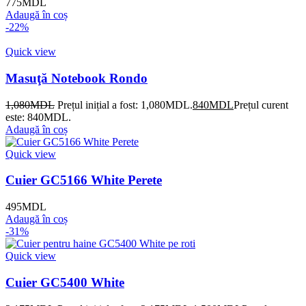
775
MDL
Adaugă în coș
-22%
Quick view
Masuţă Notebook Rondo
1,080
MDL
Prețul inițial a fost: 1,080MDL.
840
MDL
Prețul curent
este: 840MDL.
Adaugă în coș
Quick view
Cuier GC5166 White Perete
495
MDL
Adaugă în coș
-31%
Quick view
Cuier GC5400 White