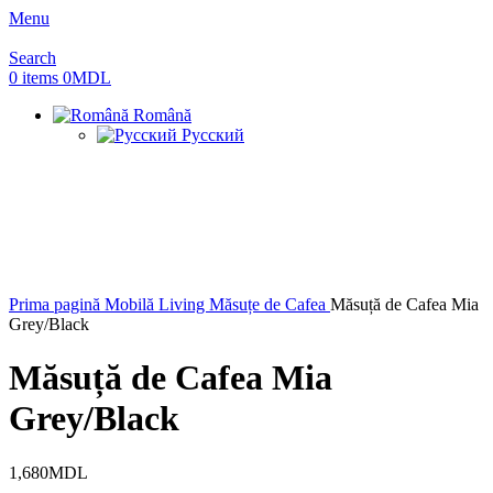
Menu
Search
0
items
0
MDL
Română
Русский
Prima pagină
Mobilă Living
Măsuțe de Cafea
Măsuță de Cafea Mia
Grey/Black
Măsuță de Cafea Mia
Grey/Black
1,680
MDL