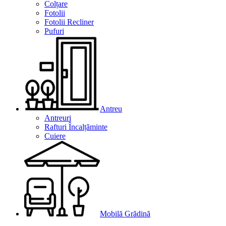
Colțare
Fotolii
Fotolii Recliner
Pufuri
Antreu
Antreuri
Rafturi Încalțăminte
Cuiere
Mobilă Grădină