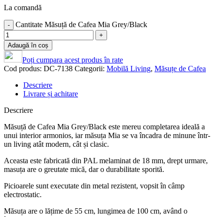
La comandă
Cantitate Măsuță de Cafea Mia Grey/Black
Adaugă în coș
Poți cumpara acest produs în rate
Cod produs:
DC-7138
Categorii:
Mobilă Living
,
Măsuțe de Cafea
Descriere
Livrare și achitare
Descriere
Măsuță de Cafea Mia Grey/Black este mereu completarea ideală a
unui interior armonios, iar măsuța Mia se va încadra de minune într-
un living atât modern, cât și clasic.
Aceasta este fabricată din PAL melaminat de 18 mm, drept urmare,
masuța are o greutate mică, dar o durabilitate sporită.
Picioarele sunt executate din metal rezistent, vopsit în câmp
electrostatic.
Măsuța are o lățime de 55 cm, lungimea de 100 cm, având o