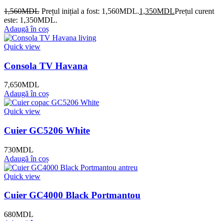
1,560
MDL
Prețul inițial a fost: 1,560MDL.
1,350
MDL
Prețul curent
este: 1,350MDL.
Adaugă în coș
Quick view
Consola TV Havana
7,650
MDL
Adaugă în coș
Quick view
Cuier GC5206 White
730
MDL
Adaugă în coș
Quick view
Cuier GC4000 Black Portmantou
680
MDL