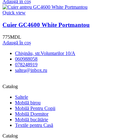
Adaugă în coș
Quick view
Cuier GC4600 White Portmantou
775
MDL
Adaugă în coș
Chișinău, str.Voluntarilor 10/A
060988058
078248919
saltea@inbox.ru
Catalog
Saltele
Mobilă birou
Mobilă Pentru Copii
Mobilă Dormitor
Mobilă bucătărie
Textile pentru Casă
Catalog