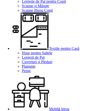
Lenjerie de Pat pentru Copii
Scaune și Măsuțe
Scaune Birou Copii
Textile pentru Casă
Huse pentru Saltele
Lenjerii de Pat
Cuverturi și Pleduri
Plapume
Perne
Mobilă birou