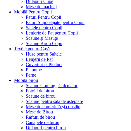
Dulapuri Cupe
Mese de machiaj
Mobilă Pentru Copii
Paturi Pentru Copii
Paturi Supraetajate pentru Copii
Saltele pentru Copii
Lenjerie de Pat pentru Copii
Scaune și Măsuțe
Scaune Birou Copii
Textile pentru Casă
Huse pentru Saltele
Lenjerii de Pat
Cuverturi și Pleduri
Plapume
Perne
Mobilă birou
Scaune Gaming | Calculator
Fotolii de birou
Scaune de birou
Scaune pentru sala de asteptare
Mese de conferintă și consiliu
Mese de Birou
Rafturi de birou
Canapele de birou
Dulapuri pentru birou