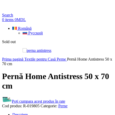
Search
0
items
0
MDL
Română
Русский
Sold out
Prima pagină
Textile pentru Casă
Perne
Pernă Home Antistress 50 x
70 cm
Pernă Home Antistress 50 x 70
cm
Poți cumpara acest produs în rate
Cod produs:
R-019805
Categorie:
Perne
Descriere