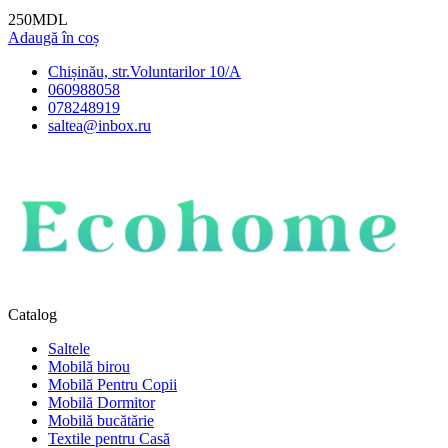
250
MDL
Adaugă în coș
Chișinău, str.Voluntarilor 10/A
060988058
078248919
saltea@inbox.ru
Catalog
Saltele
Mobilă birou
Mobilă Pentru Copii
Mobilă Dormitor
Mobilă bucătărie
Textile pentru Casă