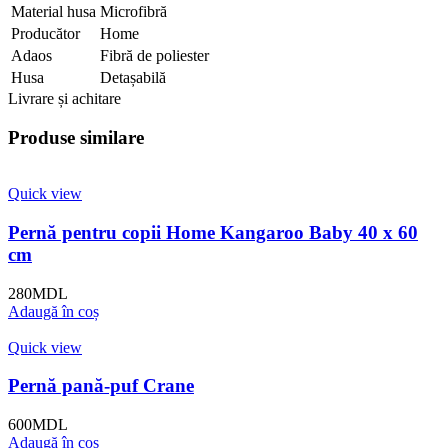
Material husa
Microfibră
Producător
Home
Adaos
Fibră de poliester
Husa
Detașabilă
Livrare și achitare
Produse similare
Quick view
Pernă pentru copii Home Kangaroo Вaby 40 x 60
cm
280
MDL
Adaugă în coș
Quick view
Pernă pană-puf Crane
600
MDL
Adaugă în coș