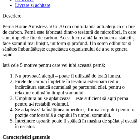
Livrare și achitare
Descriere
Pernă Home Antistress 50 x 70 cm confortabilă anti-alergică cu fire
de carbon. Pernă este fabricată dintr-o țesătură de microfibră, în care
sunt împletite fire de carbon. Acest lucru ajută la reducerea staticii și
face somnul mai liniștit, uniform și profund. Un somn odihnitor și
sănătos îmbunătățește capacitatea organismului de a se regenera
rapid.
Iată cele 5 motive pentru care vei iubi această pernă:
Nu provoacă alergii – poate fi utilizată de toată lumea.
Firele de carbon împletite în țesătura exterioară reduc
încărcătura statică acumulată pe parcursul zilei, pentru o
relaxare optimă în timpul somnului.
Umplutura nu se aplatizează – este suficient să agiți perna
pentru a-i restabili volumul.
Se adaptează la înălțimea umerilor și forma corpului pentru o
poziție confortabilă a capului în timpul somnului.
Întreținere ușoară: poate fi spălată în mașina de spălat și uscată
în uscător.
Caracteristici generale