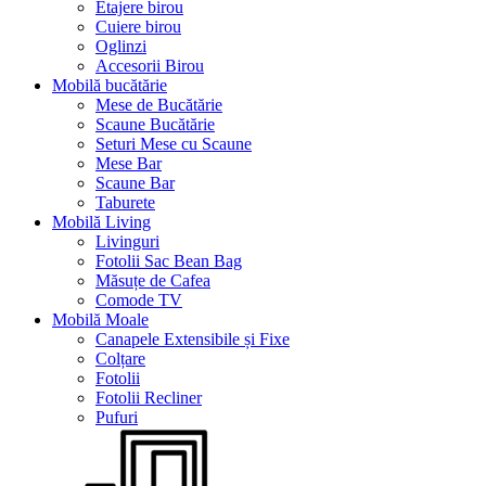
Etajere birou
Cuiere birou
Oglinzi
Accesorii Birou
Mobilă bucătărie
Mese de Bucătărie
Scaune Bucătărie
Seturi Mese cu Scaune
Mese Bar
Scaune Bar
Taburete
Mobilă Living
Livinguri
Fotolii Sac Bean Bag
Măsuțe de Cafea
Comode TV
Mobilă Moale
Canapele Extensibile și Fixe
Colțare
Fotolii
Fotolii Recliner
Pufuri