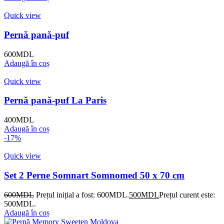
Quick view
Pernă pană-puf
600
MDL
Adaugă în coș
Quick view
Pernă pană-puf La Paris
400
MDL
Adaugă în coș
-17%
Quick view
Set 2 Perne Somnart Somnomed 50 x 70 cm
600
MDL
Prețul inițial a fost: 600MDL.
500
MDL
Prețul curent este:
500MDL.
Adaugă în coș