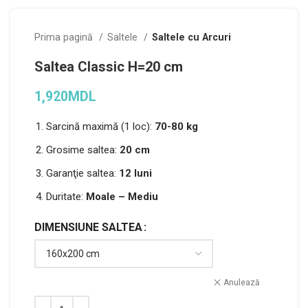
Prima pagină
Saltele
Saltele cu Arcuri
Saltea Classic H=20 cm
1,920
MDL
Sarcină maximă (1 loc):
70-80 kg
Grosime saltea:
20 cm
Garanţie saltea:
12 luni
Duritate:
Moale – Mediu
DIMENSIUNE SALTEA
Alternative:
Anulează