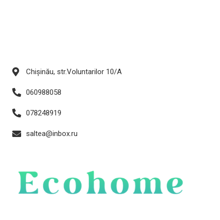
Chișinău, str.Voluntarilor 10/A
060988058
078248919
saltea@inbox.ru