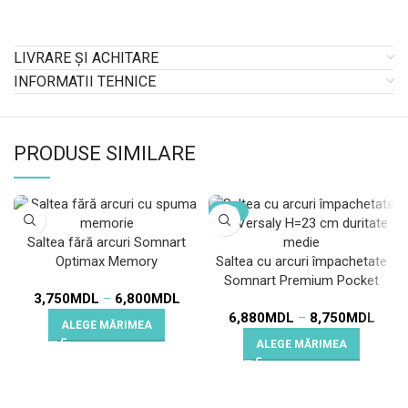
LIVRARE ȘI ACHITARE
INFORMATII TEHNICE
PRODUSE SIMILARE
-13%
Saltea fără arcuri Somnart
Optimax Memory
Saltea cu arcuri împachetate
Somnart Premium Pocket
3,750
MDL
–
6,800
MDL
Multilayer H=24 cm
6,880
MDL
–
8,750
MDL
ALEGE MĂRIMEA
ALEGE MĂRIMEA