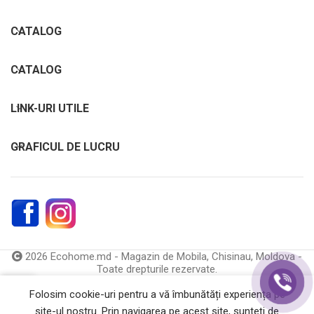
CATALOG
CATALOG
LINK-URI UTILE
GRAFICUL DE LUCRU
2026 Ecohome.md - Magazin de Mobila, Chisinau, Moldova -
Toate drepturile rezervate.
0
Folosim cookie-uri pentru a vă îmbunătăți experiența pe
Catalog
Coș
site-ul nostru. Prin navigarea pe acest site, sunteți de