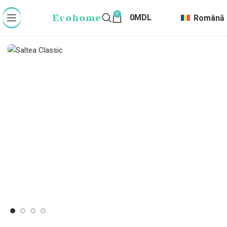
0
0
MDL
Română