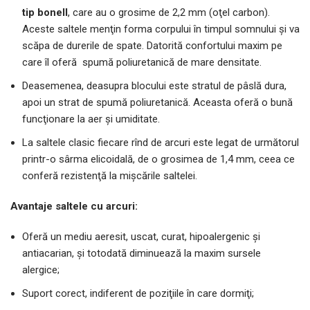
tip bonell
, care au o grosime de 2,2 mm (oţel carbon).
Aceste saltele menţin
forma corpului în timpul somnului şi va
scăpa de durerile de spate. Datorită confortului maxim pe
care îl oferă spumă
poliuretanică de mare densitate.
Deasemenea, deasupra blocului este stratul de pâslă dura,
apoi un strat de spumă poliuretanică. Aceasta oferă
o bună
funcţionare la aer și umiditate.
La saltele clasic fiecare rînd de arcuri este legat de următorul
printr-o sârma elicoidală, de o grosimea de 1,4 mm, ceea ce
conferă rezistenţă la mişcările saltelei.
Avantaje saltele cu arcuri:
Oferă un mediu aeresit, uscat, curat, hipoalergenic şi
antiacarian, și totodată diminuează la
maxim sursele
alergice;
Suport corect, indiferent de poziţiile în care dormiţi;