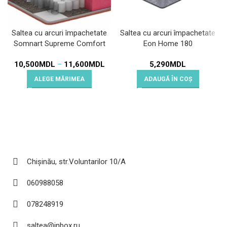
Saltea cu arcuri împachetate
Saltea cu arcuri împachetate
Somnart Supreme Comfort
Eon Home 180
Pocket Multilayer
10,500
MDL
–
11,600
MDL
5,290
MDL
ALEGE MĂRIMEA
ADAUGĂ ÎN COȘ
Chișinău, str.Voluntarilor 10/A
060988058
078248919
saltea@inbox.ru