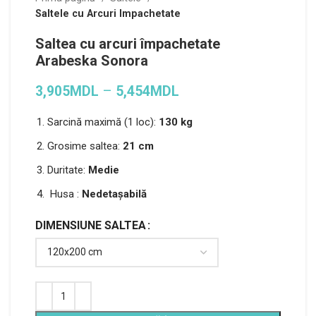
Saltele cu Arcuri Impachetate
Saltea cu arcuri împachetate
Arabeska Sonora
3,905
MDL
–
5,454
MDL
Sarcină maximă (1 loc):
130 kg
Grosime saltea:
21 cm
Duritate:
Medie
Husa :
Nedetașabilă
DIMENSIUNE SALTEA