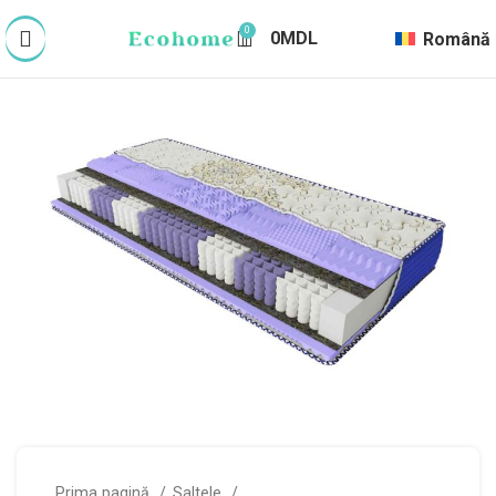
0
0
MDL
Română
Prima pagină
Saltele