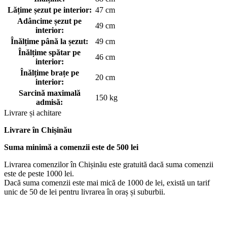
Lățime șezut pe interior:
47 cm
Adâncime șezut pe
49 cm
interior:
Înălțime până la șezut:
49 cm
Înălțime spătar pe
46 cm
interior:
Înălțime brațe pe
20 cm
interior:
Sarcină maximală
150 kg
admisă:
Livrare și achitare
Livrare
în Chișinău
Suma minimă a comenzii este de 500 lei
Livrarea comenzilor în Chișinău este gratuită dacă suma comenzii
este de peste 1000 lei.
Dacă suma comenzii este mai mică de 1000 de lei, există un tarif
unic de 50 de lei pentru livrarea în oraș și suburbii.