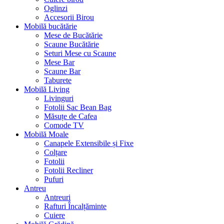
Oglinzi
Accesorii Birou
Mobilă bucătărie
Mese de Bucătărie
Scaune Bucătărie
Seturi Mese cu Scaune
Mese Bar
Scaune Bar
Taburete
Mobilă Living
Livinguri
Fotolii Sac Bean Bag
Măsuțe de Cafea
Comode TV
Mobilă Moale
Canapele Extensibile și Fixe
Colțare
Fotolii
Fotolii Recliner
Pufuri
Antreu
Antreuri
Rafturi Încalțăminte
Cuiere