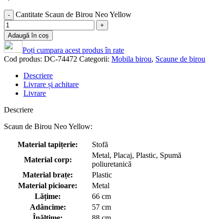
Cantitate Scaun de Birou Neo Yellow
Adaugă în coș
Poți cumpara acest produs în rate
Cod produs:
DC-74472
Categorii:
Mobila birou
,
Scaune de birou
Descriere
Livrare și achitare
Livrare
Descriere
Scaun de Birou Neo Yellow:
Material tapițerie:
Stofă
Metal, Placaj, Plastic, Spumă
Material corp:
poliuretanică
Material brațe:
Plastic
Material picioare:
Metal
Lățime:
66 cm
Adâncime:
57 cm
Înălțime:
88 cm