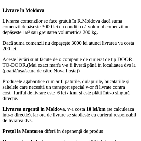
Livrare în Moldova
Livrarea comenzilor se face gratuit în R.Moldova dacă suma
comenzii depășește 3000 lei cu condiția că volumul comenzii nu
depășește 1м³ sau greutatea volumetrică 200 kg.
Dacă suma comenzii nu depaşeşte 3000 lei atunci livrarea va costa
200 lei.
Aceste livrări sunt făcute de o companie de curierat de tip DOOR-
TO-DOOR.(Mai exact marfa v-a fi livrată până în localitatea dvs la
(poartă/ușa/scara de către Nova Poşta))
Produsele agabaritice cum ar fi paturile, dulapurile, bucatariile și
saltelele care necesită un transport special v-or fi livrate contra
cost. Tariful de livrare este
6 lei / km
. și este plătit într-o singură
direcție.
Livrarea urgentă
în Moldova
, v-a costa
10 lei/km
(se calculeaza
intr-o directie), iar ora de livrare se stabileste cu curierul responsabil
de livrarea dvs.
Prețul la Montarea
diferă în depenență de produs