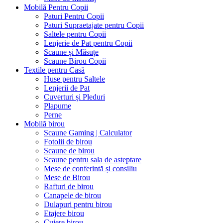
Mobilă Pentru Copii
Paturi Pentru Copii
Paturi Supraetajate pentru Copii
Saltele pentru Copii
Lenjerie de Pat pentru Copii
Scaune și Măsuțe
Scaune Birou Copii
Textile pentru Casă
Huse pentru Saltele
Lenjerii de Pat
Cuverturi și Pleduri
Plapume
Perne
Mobilă birou
Scaune Gaming | Calculator
Fotolii de birou
Scaune de birou
Scaune pentru sala de asteptare
Mese de conferintă și consiliu
Mese de Birou
Rafturi de birou
Canapele de birou
Dulapuri pentru birou
Etajere birou
Cuiere birou