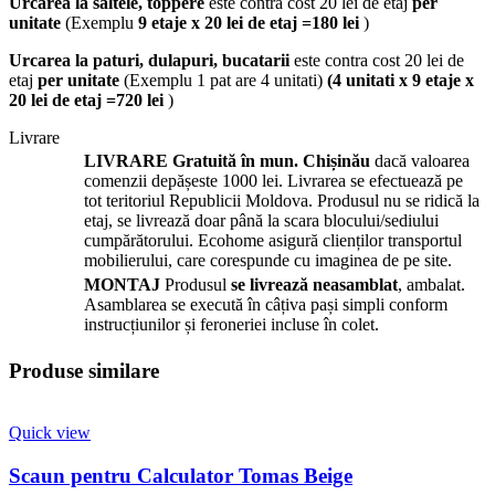
Urcarea la saltele, toppere
este contra cost 20 lei de etaj
per
unitate
(Exemplu
9 etaje x 20 lei de etaj =180 lei
)
Urcarea la paturi, dulapuri, bucatarii
este contra cost 20 lei de
etaj
per unitate
(Exemplu 1 pat are 4 unitati)
(4 unitati x 9 etaje x
20 lei de etaj =720 lei
)
Livrare
LIVRARE
Gratuită în mun. Chișinău
dacă valoarea
comenzii depășeste 1000 lei. Livrarea se efectuează pe
tot teritoriul Republicii Moldova. Produsul nu se ridică la
etaj, se livrează doar până la scara blocului/sediului
cumpărătorului. Ecohome asigură clienților transportul
mobilierului, care corespunde cu imaginea de pe site.
MONTAJ
Produsul
se livrează neasamblat
, ambalat.
Asamblarea se execută în câțiva pași simpli conform
instrucțiunilor și feroneriei incluse în colet.
Produse similare
Quick view
Scaun pentru Calculator Tomas Beige