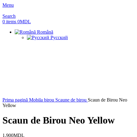
Menu
Search
0
items
0
MDL
Română
Русский
Prima pagină
Mobila birou
Scaune de birou
Scaun de Birou Neo
Yellow
Scaun de Birou Neo Yellow
1,900
MDL