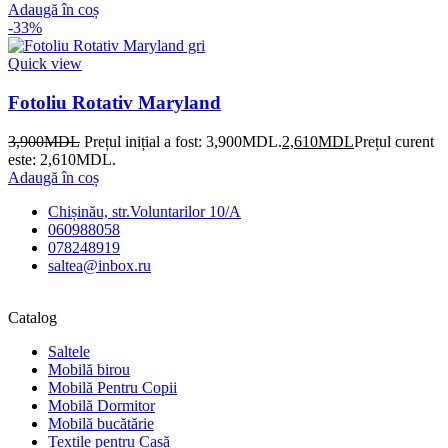
Adaugă în coș
-33%
Quick view
Fotoliu Rotativ Maryland
3,900
MDL
Prețul inițial a fost: 3,900MDL.
2,610
MDL
Prețul curent
este: 2,610MDL.
Adaugă în coș
Chișinău, str.Voluntarilor 10/A
060988058
078248919
saltea@inbox.ru
Catalog
Saltele
Mobilă birou
Mobilă Pentru Copii
Mobilă Dormitor
Mobilă bucătărie
Textile pentru Casă