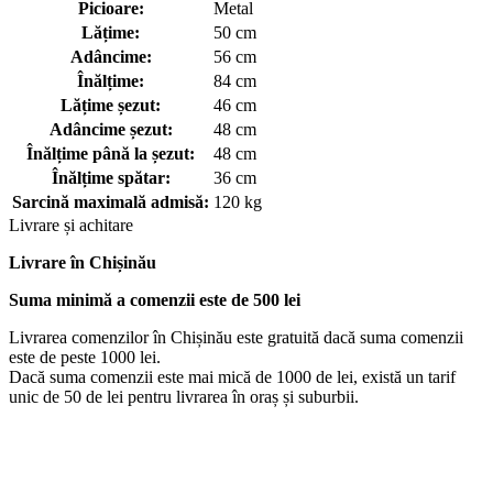
Picioare:
Metal
Lățime:
50 cm
Adâncime:
56 cm
Înălțime:
84 cm
Lățime șezut:
46 cm
Adâncime șezut:
48 cm
Înălțime până la șezut:
48 cm
Înălțime spătar:
36 cm
Sarcină maximală admisă:
120 kg
Livrare și achitare
Livrare
în Chișinău
Suma minimă a comenzii este de 500 lei
Livrarea comenzilor în Chișinău este gratuită dacă suma comenzii
este de peste 1000 lei.
Dacă suma comenzii este mai mică de 1000 de lei, există un tarif
unic de 50 de lei pentru livrarea în oraș și suburbii.