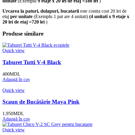
unitate
(Exemplu
9 etaje x 20 lei de etaj =180 lei
)
Urcarea la paturi, dulapuri, bucatarii
este contra cost 20 lei de
etaj
per unitate
(Exemplu 1 pat are 4 unitati)
(4 unitati x 9 etaje x
20 lei de etaj =720 lei
)
Produse similare
Quick view
Taburet Tutti V-4 Black
400
MDL
Adaugă în coș
Quick view
Scaun de Bucătărie Maya Pink
1,950
MDL
Adaugă în coș
Quick view