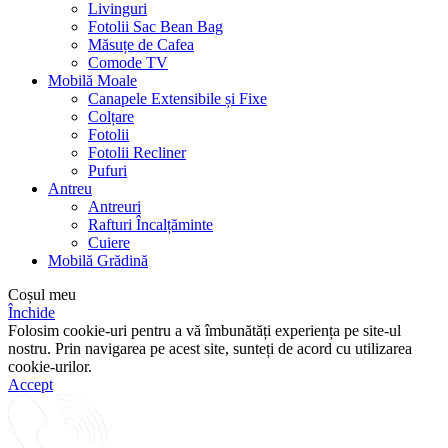
Livinguri
Fotolii Sac Bean Bag
Măsuțe de Cafea
Comode TV
Mobilă Moale
Canapele Extensibile și Fixe
Colțare
Fotolii
Fotolii Recliner
Pufuri
Antreu
Antreuri
Rafturi Încalțăminte
Cuiere
Mobilă Grădină
Coșul meu
Închide
Folosim cookie-uri pentru a vă îmbunătăți experiența pe site-ul
nostru. Prin navigarea pe acest site, sunteți de acord cu utilizarea
cookie-urilor.
Accept