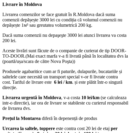
Livrare în Moldova
Livrarea comenzilor se face gratuit în R.Moldova dacă suma
comenzii depășește 3000 lei cu condiția că volumul comenzii nu
depășește 1м³ sau greutatea volumetrică 200 kg.
Dacă suma comenzii nu depaşeşte 3000 lei atunci livrarea va costa
200 lei.
Aceste livrări sunt făcute de o companie de curierat de tip DOOR-
TO-DOOR.(Mai exact marfa v-a fi livrată până în localitatea dvs la
(poartă/ușa/scara de către Nova Poşta))
Produsele agabaritice cum ar fi paturile, dulapurile, bucatariile și
saltelele care necesită un transport special v-or fi livrate contra
cost. Tariful de livrare este
6 lei / km
. și este plătit într-o singură
direcție.
Livrarea urgentă
în Moldova
, v-a costa
10 lei/km
(se calculeaza
intr-o directie), iar ora de livrare se stabileste cu curierul responsabil
de livrarea dvs.
Prețul la Montarea
diferă în depenență de produs
Urcarea la saltele, toppere
este contra cost 20 lei de etaj
per