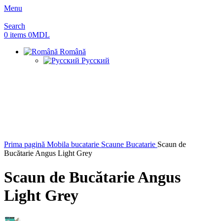
Menu
Search
0
items
0
MDL
Română
Русский
Sold out
Prima pagină
Mobila bucatarie
Scaune Bucatarie
Scaun de
Bucătarie Angus Light Grey
Scaun de Bucătarie Angus
Light Grey