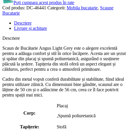
Poți cumpara acest produs în rate
Cod produs:
DC-46441
Categorii:
Mobila bucatarie
,
Scaune
Bucatarie
Descriere
Livrare și achitare
Descriere
Scaun de Bucătarie Angus Light Grey este o alegere excelentă
pentru a adăuga confort și stil în orice încăpere. Acesta are un șezut
și spătar din placaj și spumă poliuretanică, asigurând o susținere
plăcută la ședere. Tapițeria din stofă oferă un aspect elegant și
călduros, perfect pentru a crea o atmosferă primitoare.
Cadru din metal vopsit conferă durabilitate și stabilitate, fiind ideal
pentru utilizare zilnică. Cu dimensiuni bine gândite, scaunul are o
lățime de 50 cm și o adâncime de 56 cm, ceea ce îl face potrivit
pentru spații mai mici.
Placaj
Corp:
,Spumă poliuretanică
Tapițerie:
Stofă