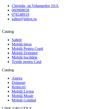
Chișinău, str.Voluntarilor 10/A
060988058
078248919
saltea@inbox.ru
Catalog
Saltele
Mobilă birou
Mobilă Pentru Copii
Mobilă Dormitor
Mobilă bucătărie
Textile pentru Casă
Catalog
Antreu
Dulapuri
Reduceri
Mobilă Living
Mobilă Moale
Mobilă Grădină
LINK-URI UTILE