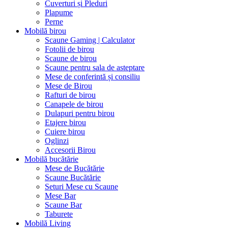
Cuverturi și Pleduri
Plapume
Perne
Mobilă birou
Scaune Gaming | Calculator
Fotolii de birou
Scaune de birou
Scaune pentru sala de asteptare
Mese de conferintă și consiliu
Mese de Birou
Rafturi de birou
Canapele de birou
Dulapuri pentru birou
Etajere birou
Cuiere birou
Oglinzi
Accesorii Birou
Mobilă bucătărie
Mese de Bucătărie
Scaune Bucătărie
Seturi Mese cu Scaune
Mese Bar
Scaune Bar
Taburete
Mobilă Living