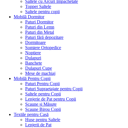
Saltele cu Arcuri Impachetate
Topper Saltele
Saltele pentru copii
Mobilă Dormitor
Paturi Dormitor
Paturi din Lemn
Paturi din Metal
Paturi fără depozitare
Dormitoare
Somiere Ortopedice
Noptiere
Dulapuri
Banchete
Dulapuri Cupe
Mese de machiaj
Mobilă Pentru Copii
Paturi Pentru Copii
Paturi Supraetajate pentru Copii
Saltele pentru Copii
Lenjerie de Pat pentru Copii
Scaune și Măsuțe
Scaune Birou Copii
Textile pentru Casă
Huse pentru Saltele
Lenjerii de Pat