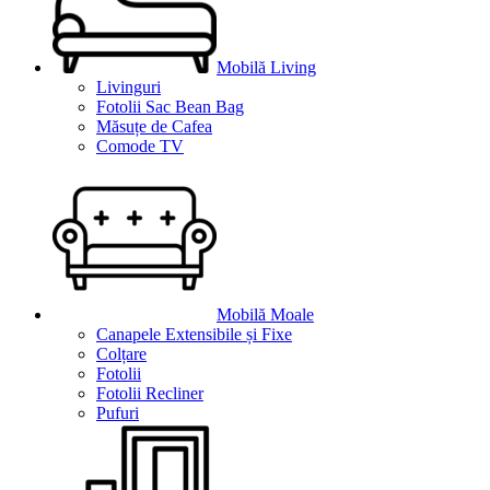
Mobilă Living
Livinguri
Fotolii Sac Bean Bag
Măsuțe de Cafea
Comode TV
Mobilă Moale
Canapele Extensibile și Fixe
Colțare
Fotolii
Fotolii Recliner
Pufuri