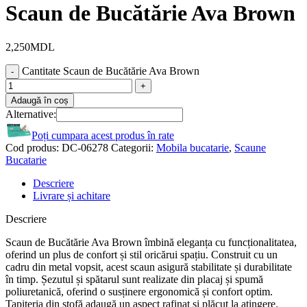
Scaun de Bucătărie Ava Brown
2,250
MDL
Cantitate Scaun de Bucătărie Ava Brown
Adaugă în coș
Alternative:
Poți cumpara acest produs în rate
Cod produs:
DC-06278
Categorii:
Mobila bucatarie
,
Scaune
Bucatarie
Descriere
Livrare și achitare
Descriere
Scaun de Bucătărie Ava Brown îmbină eleganța cu funcționalitatea,
oferind un plus de confort și stil oricărui spațiu. Construit cu un
cadru din metal vopsit, acest scaun asigură stabilitate și durabilitate
în timp. Șezutul și spătarul sunt realizate din placaj și spumă
poliuretanică, oferind o susținere ergonomică și confort optim.
Tapițeria din stofă adaugă un aspect rafinat și plăcut la atingere.