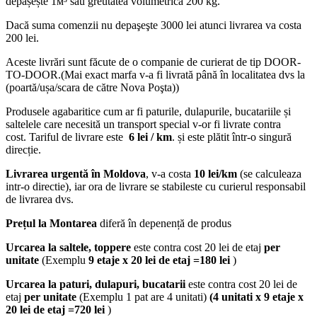
depășește 1м³ sau greutatea volumetrică 200 kg.
Dacă suma comenzii nu depaşeşte 3000 lei atunci livrarea va costa
200 lei.
Aceste livrări sunt făcute de o companie de curierat de tip DOOR-
TO-DOOR.(Mai exact marfa v-a fi livrată până în localitatea dvs la
(poartă/ușa/scara de către Nova Poşta))
Produsele agabaritice cum ar fi paturile, dulapurile, bucatariile și
saltelele care necesită un transport special v-or fi livrate contra
cost. Tariful de livrare este
6 lei / km
. și este plătit într-o singură
direcție.
Livrarea urgentă
în Moldova
, v-a costa
10 lei/km
(se calculeaza
intr-o directie), iar ora de livrare se stabileste cu curierul responsabil
de livrarea dvs.
Prețul la Montarea
diferă în depenență de produs
Urcarea la saltele, toppere
este contra cost 20 lei de etaj
per
unitate
(Exemplu
9 etaje x 20 lei de etaj =180 lei
)
Urcarea la paturi, dulapuri, bucatarii
este contra cost 20 lei de
etaj
per unitate
(Exemplu 1 pat are 4 unitati)
(4 unitati x 9 etaje x
20 lei de etaj =720 lei
)