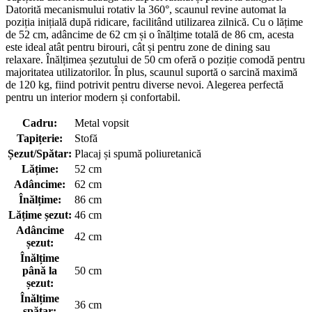
Datorită mecanismului rotativ la 360°, scaunul revine automat la
poziția inițială după ridicare, facilitând utilizarea zilnică. Cu o lățime
de 52 cm, adâncime de 62 cm și o înălțime totală de 86 cm, acesta
este ideal atât pentru birouri, cât și pentru zone de dining sau
relaxare. Înălțimea șezutului de 50 cm oferă o poziție comodă pentru
majoritatea utilizatorilor. În plus, scaunul suportă o sarcină maximă
de 120 kg, fiind potrivit pentru diverse nevoi. Alegerea perfectă
pentru un interior modern și confortabil.
Cadru:
Metal vopsit
Tapițerie:
Stofă
Șezut/Spătar:
Placaj și spumă poliuretanică
Lățime:
52 cm
Adâncime:
62 cm
Înălțime:
86 cm
Lățime șezut:
46 cm
Adâncime
42 cm
șezut:
Înălțime
până la
50 cm
șezut:
Înălțime
36 cm
spătar: