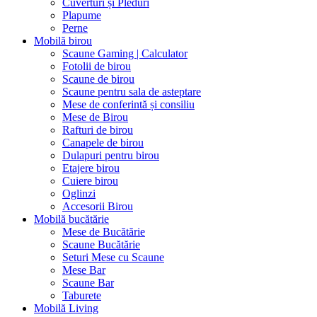
Cuverturi și Pleduri
Plapume
Perne
Mobilă birou
Scaune Gaming | Calculator
Fotolii de birou
Scaune de birou
Scaune pentru sala de asteptare
Mese de conferintă și consiliu
Mese de Birou
Rafturi de birou
Canapele de birou
Dulapuri pentru birou
Etajere birou
Cuiere birou
Oglinzi
Accesorii Birou
Mobilă bucătărie
Mese de Bucătărie
Scaune Bucătărie
Seturi Mese cu Scaune
Mese Bar
Scaune Bar
Taburete
Mobilă Living