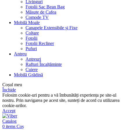
Livinguri
Fotolii Sac Bean Bag
Măsuțe de Cafea
Comode TV
Mobilă Moale
Canapele Extensibile și Fixe
Colțare
Fotolii
Fotolii Recliner
Pufuri
Antreu
Antreuri
Rafturi Încalțăminte
Cuiere
Mobilă Grădină
Coșul meu
Închide
Folosim cookie-uri pentru a vă îmbunătăți experiența pe site-ul
nostru. Prin navigarea pe acest site, sunteți de acord cu utilizarea
cookie-urilor.
Accept
Catalog
0
items
Coș