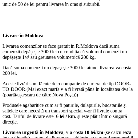
unic de 50 de lei pentru livrarea în oraș și suburbii.
Livrare în Moldova
Livrarea comenzilor se face gratuit în R.Moldova dacă suma
comenzii depășește 3000 lei cu condiția că volumul comenzii nu
depășește 1м³ sau greutatea volumetrică 200 kg.
Dacă suma comenzii nu depaşeşte 3000 lei atunci livrarea va costa
200 lei.
Aceste livrări sunt făcute de o companie de curierat de tip DOOR-
TO-DOOR.(Mai exact marfa v-a fi livrată până în localitatea dvs la
(poartă/ușa/scara de către Nova Poşta))
Produsele agabaritice cum ar fi paturile, dulapurile, bucatariile și
saltelele care necesită un transport special v-or fi livrate contra
cost. Tariful de livrare este
6 lei / km
. și este plătit într-o singură
direcție.
Livrarea urgentă
în Moldova
, v-a costa
10 lei/km
(se calculeaza
intr-o directie), iar ora de livrare se stabileste cu curierul responsabil