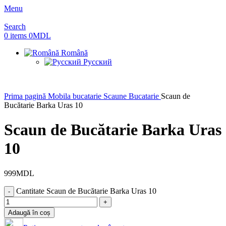
Menu
Search
0
items
0
MDL
Română
Русский
Prima pagină
Mobila bucatarie
Scaune Bucatarie
Scaun de
Bucătarie Barka Uras 10
Scaun de Bucătarie Barka Uras
10
999
MDL
Cantitate Scaun de Bucătarie Barka Uras 10
Adaugă în coș