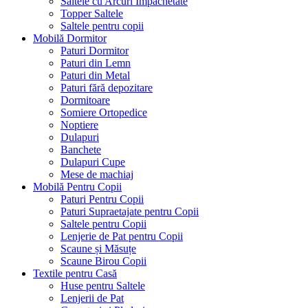
Saltele cu Arcuri Impachetate
Topper Saltele
Saltele pentru copii
Mobilă Dormitor
Paturi Dormitor
Paturi din Lemn
Paturi din Metal
Paturi fără depozitare
Dormitoare
Somiere Ortopedice
Noptiere
Dulapuri
Banchete
Dulapuri Cupe
Mese de machiaj
Mobilă Pentru Copii
Paturi Pentru Copii
Paturi Supraetajate pentru Copii
Saltele pentru Copii
Lenjerie de Pat pentru Copii
Scaune și Măsuțe
Scaune Birou Copii
Textile pentru Casă
Huse pentru Saltele
Lenjerii de Pat