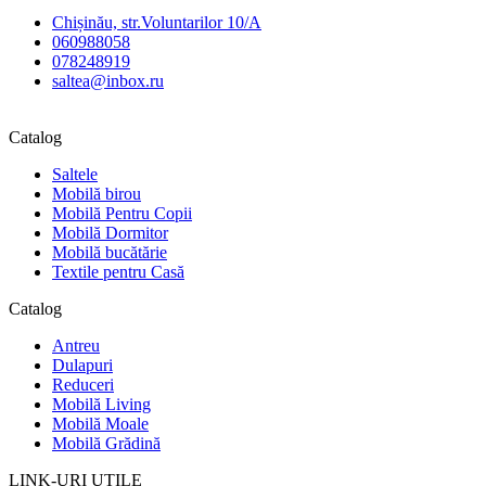
Chișinău, str.Voluntarilor 10/A
060988058
078248919
saltea@inbox.ru
Catalog
Saltele
Mobilă birou
Mobilă Pentru Copii
Mobilă Dormitor
Mobilă bucătărie
Textile pentru Casă
Catalog
Antreu
Dulapuri
Reduceri
Mobilă Living
Mobilă Moale
Mobilă Grădină
LINK-URI UTILE