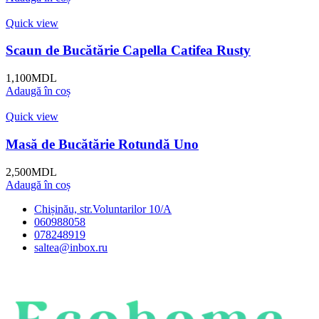
Quick view
Scaun de Bucătărie Capella Catifea Rusty
1,100
MDL
Adaugă în coș
Quick view
Masă de Bucătărie Rotundă Uno
2,500
MDL
Adaugă în coș
Chișinău, str.Voluntarilor 10/A
060988058
078248919
saltea@inbox.ru