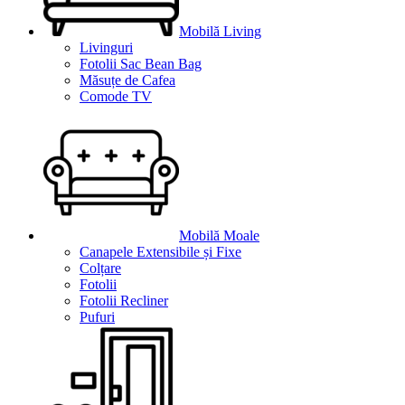
Mobilă Living
Livinguri
Fotolii Sac Bean Bag
Măsuțe de Cafea
Comode TV
Mobilă Moale
Canapele Extensibile și Fixe
Colțare
Fotolii
Fotolii Recliner
Pufuri