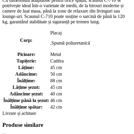
Cu dimensiuni adaptabile pentru orice spațiu, scaunul C-710 se
potrivește ideal într-o varietate de medii, de la birouri moderne și
camere de luat masa, până la zone de relaxare din livinguri sau
lounge-uri. Scaunul C-710 poate susține o sarcină de până la 120
kg, garantând stabilitate și siguranță pe termen lung.
Placaj
Corp:
,Spumă poliuretanică
Picioare:
Metal
Tapițerie:
Catifea
Lățime:
45 cm
Adâncime:
50 cm
Înălțime:
88 cm
Lățime șezut:
45 cm
Adâncime șezut:
40 cm
Înălțime până la șezut:
46 cm
Înălțime spătar:
42 cm
Livrare și achitare
Produse similare