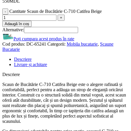
550
MDL
Cantitate Scaun de Bucătărie C-710 Catifea Beige
Adaugă în coș
Alternative:
Poți cumpara acest produs în rate
Cod produs:
DC-65241
Categorii:
Mobila bucatarie
,
Scaune
Bucatarie
Descriere
Livrare și achitare
Descriere
Scaun de Bucătărie C-710 Catifea Beige este o alegere rafinată și
confortabilă, perfect pentru a adăuga un strop de eleganță oricărui
interior. Construit cu o structură solidă din metal vopsit, acest scaun
oferă atât durabilitate, cât și un design modern. Șezutul și spătarul
sunt realizate din placaj și spumă poliuretanică, asigurând un suport
ergonomic și confortabil, în timp ce tapițeria din catifea adaugă un
plus de lux și finețe, completând perfect aspectul sofisticat al
scaunului.