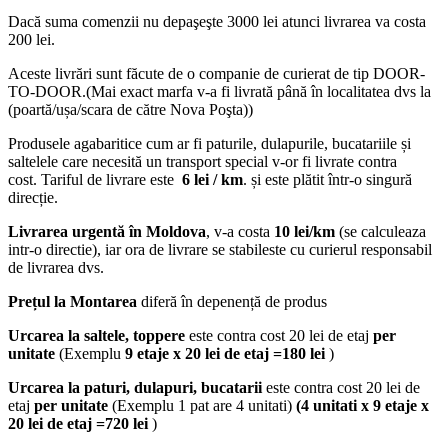
Dacă suma comenzii nu depaşeşte 3000 lei atunci livrarea va costa
200 lei.
Aceste livrări sunt făcute de o companie de curierat de tip DOOR-
TO-DOOR.(Mai exact marfa v-a fi livrată până în localitatea dvs la
(poartă/ușa/scara de către Nova Poşta))
Produsele agabaritice cum ar fi paturile, dulapurile, bucatariile și
saltelele care necesită un transport special v-or fi livrate contra
cost. Tariful de livrare este
6 lei / km
. și este plătit într-o singură
direcție.
Livrarea urgentă
în Moldova
, v-a costa
10 lei/km
(se calculeaza
intr-o directie), iar ora de livrare se stabileste cu curierul responsabil
de livrarea dvs.
Prețul la Montarea
diferă în depenență de produs
Urcarea la saltele, toppere
este contra cost 20 lei de etaj
per
unitate
(Exemplu
9 etaje x 20 lei de etaj =180 lei
)
Urcarea la paturi, dulapuri, bucatarii
este contra cost 20 lei de
etaj
per unitate
(Exemplu 1 pat are 4 unitati)
(4 unitati x 9 etaje x
20 lei de etaj =720 lei
)