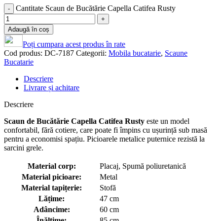
Cantitate Scaun de Bucătărie Capella Catifea Rusty
Adaugă în coș
Poți cumpara acest produs în rate
Cod produs:
DC-7187
Categorii:
Mobila bucatarie
,
Scaune
Bucatarie
Descriere
Livrare și achitare
Descriere
Scaun de Bucătărie Capella Catifea Rusty
este un model
confortabil, fără cotiere, care poate fi împins cu ușurință sub masă
pentru a economisi spațiu. Picioarele metalice puternice rezistă la
sarcini grele.
Material corp:
Placaj, Spumă poliuretanică
Material picioare:
Metal
Material tapițerie:
Stofă
Lățime:
47 cm
Adâncime:
60 cm
Înălțime:
85 cm