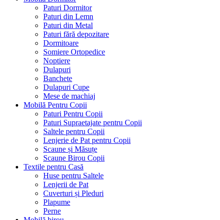
Paturi Dormitor
Paturi din Lemn
Paturi din Metal
Paturi fără depozitare
Dormitoare
Somiere Ortopedice
Noptiere
Dulapuri
Banchete
Dulapuri Cupe
Mese de machiaj
Mobilă Pentru Copii
Paturi Pentru Copii
Paturi Supraetajate pentru Copii
Saltele pentru Copii
Lenjerie de Pat pentru Copii
Scaune și Măsuțe
Scaune Birou Copii
Textile pentru Casă
Huse pentru Saltele
Lenjerii de Pat
Cuverturi și Pleduri
Plapume
Perne
Mobilă birou