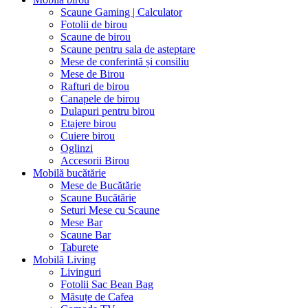
Scaune Gaming | Calculator
Fotolii de birou
Scaune de birou
Scaune pentru sala de asteptare
Mese de conferintă și consiliu
Mese de Birou
Rafturi de birou
Canapele de birou
Dulapuri pentru birou
Etajere birou
Cuiere birou
Oglinzi
Accesorii Birou
Mobilă bucătărie
Mese de Bucătărie
Scaune Bucătărie
Seturi Mese cu Scaune
Mese Bar
Scaune Bar
Taburete
Mobilă Living
Livinguri
Fotolii Sac Bean Bag
Măsuțe de Cafea