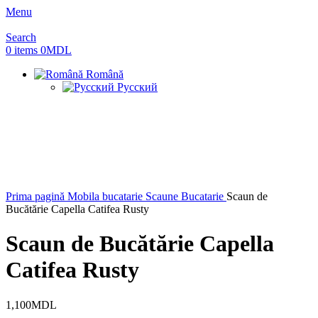
Menu
Search
0
items
0
MDL
Română
Русский
Prima pagină
Mobila bucatarie
Scaune Bucatarie
Scaun de
Bucătărie Capella Catifea Rusty
Scaun de Bucătărie Capella
Catifea Rusty
1,100
MDL