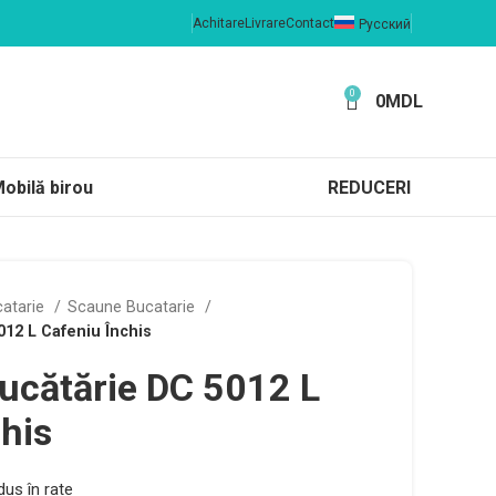
Achitare
Livrare
Contact
Русский
0
0
MDL
obilă birou
REDUCERI
catarie
Scaune Bucatarie
12 L Сafeniu Închis
ucătărie DC 5012 L
his
us în rate