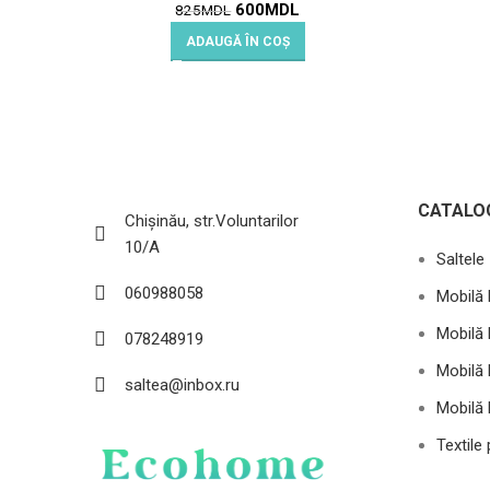
600
MDL
825
MDL
ADAUGĂ ÎN COȘ
CATALO
Chișinău, str.Voluntarilor
10/A
Saltele
060988058
Mobilă 
Mobilă 
078248919
Mobilă 
saltea@inbox.ru
Mobilă 
Textile