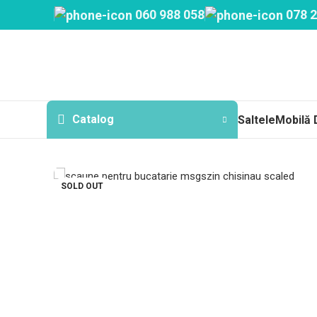
060 988 058
078 2
Catalog
Saltele
Mobilă 
Sa
SOLD OUT
Topp
Cu a
Fără
Arc
Salt