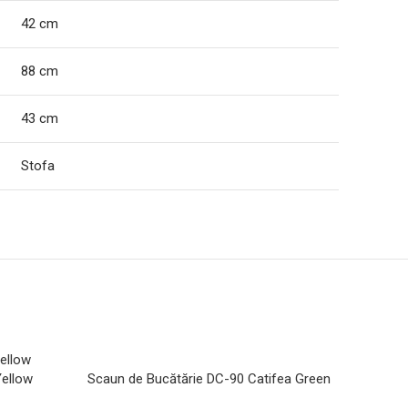
42 cm
88 cm
43 cm
Stofa
-6%
Scaun de Bucătărie DC-90 Catifea Green
Yellow
Scaun 