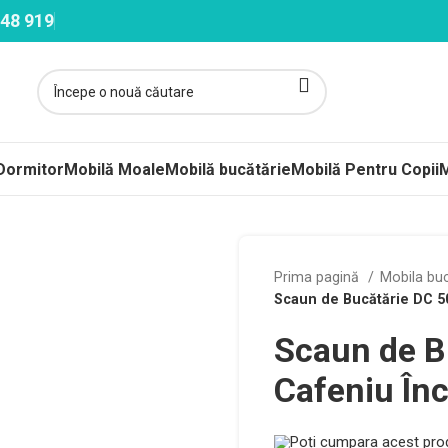
48 919
Dormitor
Mobilă Moale
Mobilă bucătărie
Mobilă Pentru Copii
M
ltele
Prima pagină
Mobila bu
Scaun de Bucătărie DC 50
ere-Saltele Subțiri
Scaun de B
rcuri
 arcuri
Сafeniu Înc
uri Împachetate
Poți cumpara acest prod
ele Copii