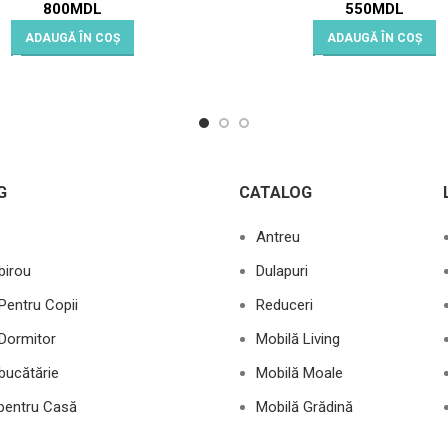
800
MDL
550
MDL
ADAUGĂ ÎN COȘ
ADAUGĂ ÎN COȘ
G
CATALOG
Antreu
birou
Dulapuri
Pentru Copii
Reduceri
Dormitor
Mobilă Living
bucătărie
Mobilă Moale
 pentru Casă
Mobilă Grădină