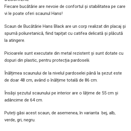
Fiecare bucătărie are nevoie de confortul și stabilitatea pe care
vi le poate oferi scaunul Hans!
Scaun de Bucătărie Hans Black are un corp realizat din placaj și
spumă poliuretanică, fiind tapițat cu catifea delicată și plăcută
la atingere.
Picioarele sunt executate din metal rezistent și sunt dotate cu
dopuri din plastic, pentru protecția pardoselii.
Înălțimea scaunului de la nivelul pardoselei până la șezut este
de doar 48 cm, având o înălțime totală de 86 cm.
Însăși șezutul scaunului pe interior are o lățime de 55 cm și
adâncime de 64 cm.
Puteți găsi acest scaun, de asemenea, în varianta bej, alb,
verde, gri, negru.