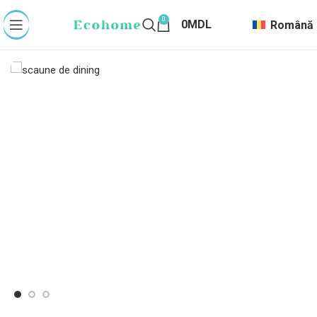
0
0
MDL
Română