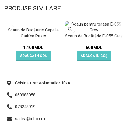
PRODUSE SIMILARE
Scaun de Bucătărie Capella
Catifea Rusty
Scaun de Bucătărie E-055 Grey
1,100
MDL
600
MDL
ADAUGĂ ÎN COȘ
ADAUGĂ ÎN COȘ
Chișinău, str.Voluntarilor 10/A
060988058
078248919
saltea@inbox.ru