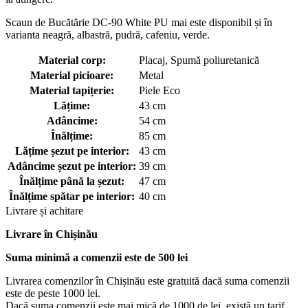
Scaun de Bucătărie DC-90 White PU mai este disponibil și în
varianta neagră, albastră, pudră, cafeniu, verde.
Material corp:
Placaj, Spumă poliuretanică
Material picioare:
Metal
Material tapițerie:
Piele Eco
Lățime:
43 cm
Adâncime:
54 cm
Înălțime:
85 cm
Lățime șezut pe interior:
43 cm
Adâncime șezut pe interior:
39 cm
Înălțime până la șezut:
47 cm
Înălțime spătar pe interior:
40 cm
Livrare și achitare
Livrare
în Chișinău
Suma minimă a comenzii este de 500 lei
Livrarea comenzilor în Chișinău este gratuită dacă suma comenzii
este de peste 1000 lei.
Dacă suma comenzii este mai mică de 1000 de lei, există un tarif