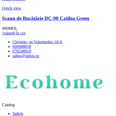
Quick view
Scaun de Bucătărie DC-90 Catifea Green
900
MDL
Adaugă în coș
Chișinău, str.Voluntarilor 10/A
060988058
078248919
saltea@inbox.ru
Catalog
Saltele