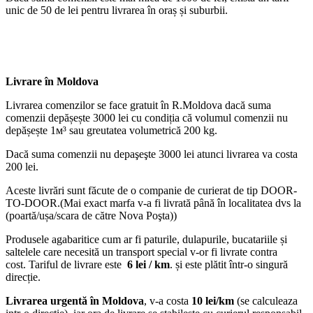
unic de 50 de lei pentru livrarea în oraș și suburbii.
Livrare în Moldova
Livrarea comenzilor se face gratuit în R.Moldova dacă suma
comenzii depășește 3000 lei cu condiția că volumul comenzii nu
depășește 1м³ sau greutatea volumetrică 200 kg.
Dacă suma comenzii nu depaşeşte 3000 lei atunci livrarea va costa
200 lei.
Aceste livrări sunt făcute de o companie de curierat de tip DOOR-
TO-DOOR.(Mai exact marfa v-a fi livrată până în localitatea dvs la
(poartă/ușa/scara de către Nova Poşta))
Produsele agabaritice cum ar fi paturile, dulapurile, bucatariile și
saltelele care necesită un transport special v-or fi livrate contra
cost. Tariful de livrare este
6 lei / km
. și este plătit într-o singură
direcție.
Livrarea urgentă
în Moldova
, v-a costa
10 lei/km
(se calculeaza