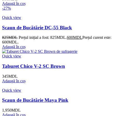
Adaugă în coș
-27%
Quick view
Scaun de Bucătărie DC-55 Black
825
MDL
Prețul inițial a fost: 825MDL.
600
MDL
Prețul curent este:
600MDL.
Adaugă în coș
Quick view
Taburet Chico V-2 SC Brown
345
MDL
Adaugă în coș
Quick view
Scaun de Bucătărie Maya Pink
1,950
MDL
Adaugă în coș