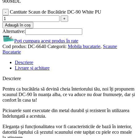
900
MDL
Cantitate Scaun de Bucătărie DC-90 White PU
Adaugă în coș
Alternative:
Poți cumpara acest produs în rate
Cod produs:
DC-6640
Categorii:
Mobila bucatarie
,
Scaune
Bucatarie
Descriere
Livrare și achitare
Descriere
Pentru ca bucătăria să devină cheia înteriorului tău, noi îți propunem
scaunul DC-90 în nuanța alba, ce va aduce nu doar frumusețe, dar și
confort în casa ta!
Picioarele sunt executate din metal durabil și rezistent în utilizarea
îndelungată a acestuia.
Eleganța și funcționalitatea vor fi caracteristicile de bază în interior,
datorită faptului că șezutul scaunului este tapițat cu piele eco moale
la atingere.