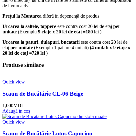
intr-o directie), iar ora de livrare se stabileste cu curierul responsabil
de livrarea dvs.
Prețul la Montarea
diferă în depenență de produs
Urcarea la saltele, toppere
este contra cost 20 lei de etaj
per
unitate
(Exemplu
9 etaje x 20 lei de etaj =180 lei
)
Urcarea la paturi, dulapuri, bucatarii
este contra cost 20 lei de
etaj
per unitate
(Exemplu 1 pat are 4 unitati)
(4 unitati x 9 etaje x
20 lei de etaj =720 lei
)
Produse similare
Quick view
Scaun de Bucătărie CL-06 Beige
1,000
MDL
Adaugă în coș
Quick view
Scaun de Bucătărie Lotus Capucino