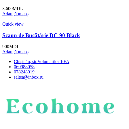
3,600
MDL
Adaugă în coș
Quick view
Scaun de Bucătărie DC-90 Black
900
MDL
Adaugă în coș
Chișinău, str.Voluntarilor 10/A
060988058
078248919
saltea@inbox.ru