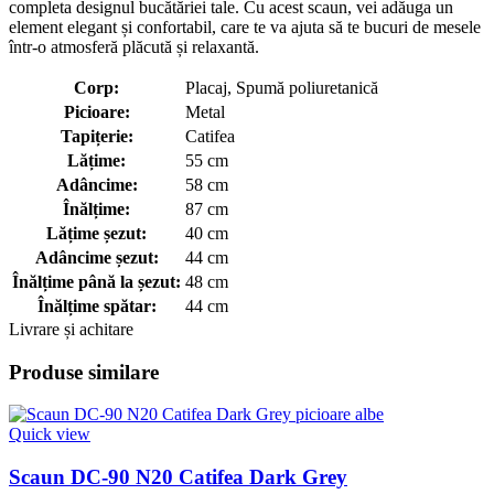
completa designul bucătăriei tale. Cu acest scaun, vei adăuga un
element elegant și confortabil, care te va ajuta să te bucuri de mesele
într-o atmosferă plăcută și relaxantă.
Corp:
Placaj, Spumă poliuretanică
Picioare:
Metal
Tapițerie:
Catifea
Lățime:
55 cm
Adâncime:
58 cm
Înălțime:
87 cm
Lățime șezut:
40 cm
Adâncime șezut:
44 cm
Înălțime până la șezut:
48 cm
Înălțime spătar:
44 cm
Livrare și achitare
Produse similare
Quick view
Scaun DC-90 N20 Catifea Dark Grey