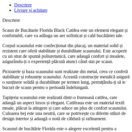
Descriere
Livrare și achitare
Descriere
Scaun de Bucătarie Florida Black Catifea este un element elegant și
confortabil, care va adăuga un aer sofisticat și cald bucătăriei tale.
Corpul scaunului este confecționat din placaj, un material solid și
rezistent care oferă stabilitate și durabilitate scaunului. Este acoperit
cu un strat de spumă poliuretanică, care adaugă confort și moalete,
asigurându-ți o experiență plăcută atunci când stai pe scaun.
Picioarele și baza scaunului sunt realizate din metal, ceea ce conferă
stabilitate și robustețe scaunului. Această construcție metalică asigură
o susținere solidă și durabilitate pe termen lung, permițându-ți să te
bucuri de scaun pentru o perioadă îndelungată.
Tapițeria scaunului este realizată dintr-o frumoasă catifea, care
adaugă un aspect luxos și elegant. Catifeaua este un material textil
moale, plăcut la atingere și care aduce un plus de confort scaunului.
Culoarea bej este una neutră, care se potrivește cu diferite stiluri de
design interior și adaugă o notă de căldură și rafinament.
Scaunul de bucătărie Florida este o alegere excelentă pentru a