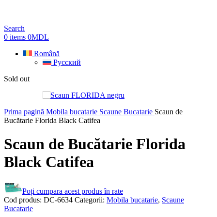
Search
0
items
0
MDL
Română
Русский
Sold out
Prima pagină
Mobila bucatarie
Scaune Bucatarie
Scaun de
Bucătarie Florida Black Catifea
Scaun de Bucătarie Florida
Black Catifea
Poți cumpara acest produs în rate
Cod produs:
DC-6634
Categorii:
Mobila bucatarie
,
Scaune
Bucatarie