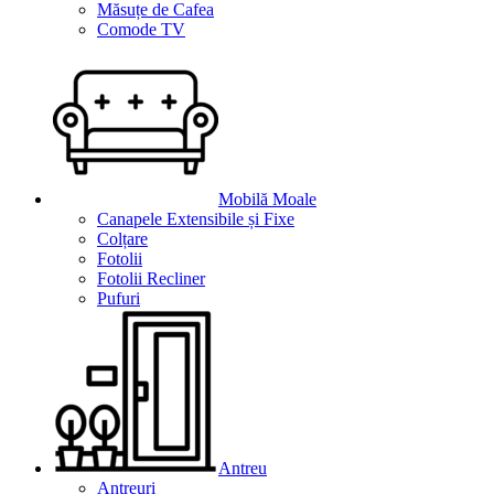
Măsuțe de Cafea
Comode TV
Mobilă Moale
Canapele Extensibile și Fixe
Colțare
Fotolii
Fotolii Recliner
Pufuri
Antreu
Antreuri