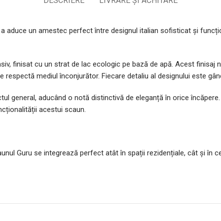
DESCRIERE
LIVRARE ȘI ACHITARE
 aduce un amestec perfect între designul italian sofisticat și func
siv, finisat cu un strat de lac ecologic pe bază de apă. Acest finisaj 
e respectă mediul înconjurător. Fiecare detaliu al designului este gând
tul general, aducând o notă distinctivă de eleganță în orice încăpere. 
cționalității acestui scaun.
aunul Guru se integrează perfect atât în spații rezidențiale, cât și în 