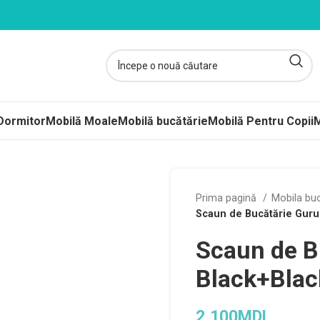
Dormitor
Mobilă Moale
Mobilă bucătărie
Mobilă Pentru Copii
M
ltele
Prima pagină
Mobila bu
Scaun de Bucătărie Guru
ere-Saltele Subțiri
Scaun de B
rcuri
 arcuri
Black+Blac
uri Împachetate
2,100
MDL
ele Copii