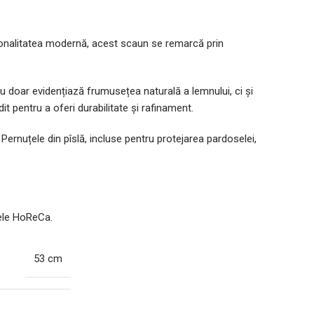
ționalitatea modernă, acest scaun se remarcă prin
nu doar evidențiază frumusețea naturală a lemnului, ci și
it pentru a oferi durabilitate și rafinament.
Pernuțele din pîslă, incluse pentru protejarea pardoselei,
cele HoReCa.
53 cm