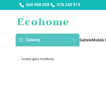
060 988 058
078 248 919
Catalog
Saltele
Mobilă 
Sa
Topp
Cu a
Fără
Arc
Salt