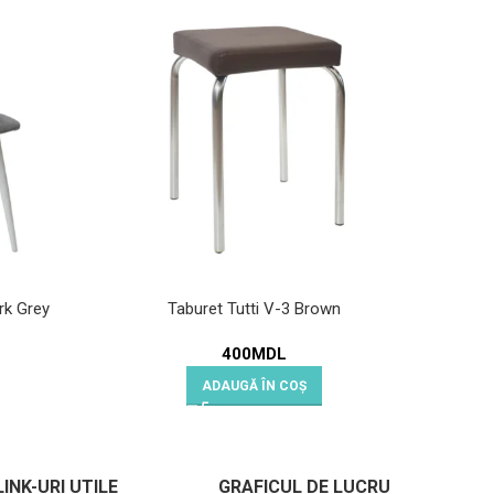
rk Grey
Taburet Tutti V-3 Brown
Scaun 
400
MDL
ADAUGĂ ÎN COȘ
LINK-URI UTILE
GRAFICUL DE LUCRU