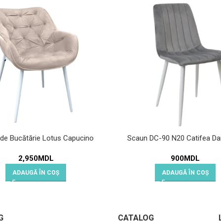
de Bucătărie Lotus Capucino
Scaun DC-90 N20 Catifea Da
2,950
MDL
900
MDL
ADAUGĂ ÎN COȘ
ADAUGĂ ÎN COȘ
G
CATALOG