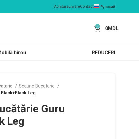
Achitare
Livrare
Contact
Русский
0
0
MDL
obilă birou
REDUCERI
catarie
Scaune Bucatarie
 Black+Black Leg
ucătărie Guru
k Leg