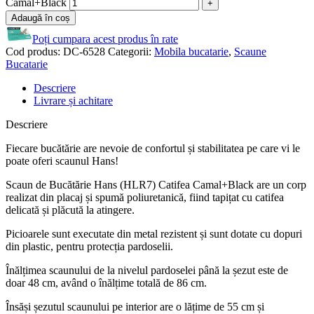
Camal+Black
Adaugă în coș
Poți cumpara acest produs în rate
Cod produs:
DC-6528
Categorii:
Mobila bucatarie
,
Scaune
Bucatarie
Descriere
Livrare și achitare
Descriere
Fiecare bucătărie are nevoie de confortul și stabilitatea pe care vi le
poate oferi scaunul Hans!
Scaun de Bucătărie Hans (HLR7) Catifea Camal+Black are un corp
realizat din placaj și spumă poliuretanică, fiind tapițat cu catifea
delicată și plăcută la atingere.
Picioarele sunt executate din metal rezistent și sunt dotate cu dopuri
din plastic, pentru protecția pardoselii.
Înălțimea scaunului de la nivelul pardoselei până la șezut este de
doar 48 cm, având o înălțime totală de 86 cm.
Însăși șezutul scaunului pe interior are o lățime de 55 cm și