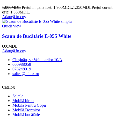
1,900
MDL
Prețul inițial a fost: 1,900MDL.
1,350
MDL
Prețul curent
este: 1,350MDL.
Adaugă în coș
Quick view
Scaun de Bucătărie E-055 White
600
MDL
Adaugă în coș
Chișinău, str.Voluntarilor 10/A
060988058
078248919
saltea@inbox.ru
Catalog
Saltele
Mobilă birou
Mobilă Pentru Copii
Mobilă Dormitor
Mobilă bucătărie