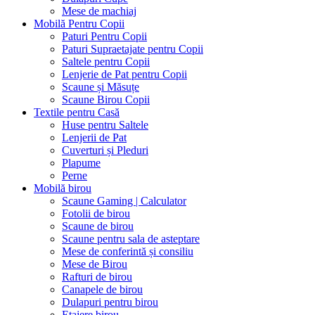
Mese de machiaj
Mobilă Pentru Copii
Paturi Pentru Copii
Paturi Supraetajate pentru Copii
Saltele pentru Copii
Lenjerie de Pat pentru Copii
Scaune și Măsuțe
Scaune Birou Copii
Textile pentru Casă
Huse pentru Saltele
Lenjerii de Pat
Cuverturi și Pleduri
Plapume
Perne
Mobilă birou
Scaune Gaming | Calculator
Fotolii de birou
Scaune de birou
Scaune pentru sala de asteptare
Mese de conferintă și consiliu
Mese de Birou
Rafturi de birou
Canapele de birou
Dulapuri pentru birou
Etajere birou