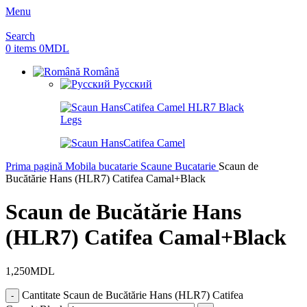
Menu
Search
0
items
0
MDL
Română
Русский
Prima pagină
Mobila bucatarie
Scaune Bucatarie
Scaun de
Bucătărie Hans (HLR7) Catifea Camal+Black
Scaun de Bucătărie Hans
(HLR7) Catifea Camal+Black
1,250
MDL
Cantitate Scaun de Bucătărie Hans (HLR7) Catifea