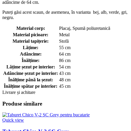
adâncime de 64 cm.
Puteți găsi acest scaun, de asemenea, în varianta bej, alb, verde, gri,
negru.
Material corp:
Placaj, Spumă poliuretanică
Material picioare:
Metal
Material tapițerie:
Stofă
Lățime:
55 cm
Adâncime:
64 cm
Înălțime:
86 cm
Lățime șezut pe interior:
54 cm
Adâncime șezut pe interior:
43 cm
Înălțime până la șezut:
48 cm
Înălțime spătar pe interior:
45 cm
Livrare și achitare
Produse similare
Quick view