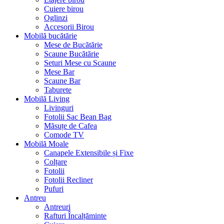
Cuiere birou
Oglinzi
Accesorii Birou
Mobilă bucătărie
Mese de Bucătărie
Scaune Bucătărie
Seturi Mese cu Scaune
Mese Bar
Scaune Bar
Taburete
Mobilă Living
Livinguri
Fotolii Sac Bean Bag
Măsuțe de Cafea
Comode TV
Mobilă Moale
Canapele Extensibile și Fixe
Colțare
Fotolii
Fotolii Recliner
Pufuri
Antreu
Antreuri
Rafturi Încalțăminte