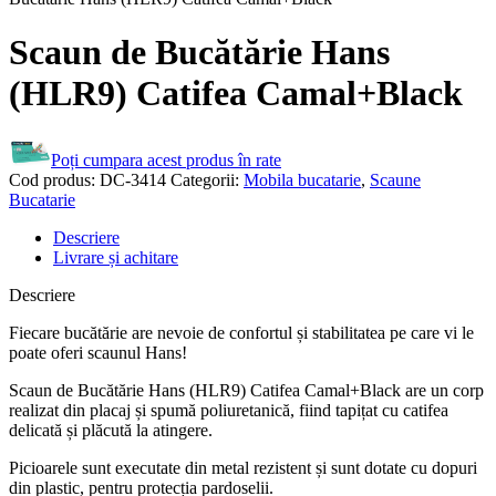
Scaun de Bucătărie Hans
(HLR9) Catifea Camal+Black
Poți cumpara acest produs în rate
Cod produs:
DC-3414
Categorii:
Mobila bucatarie
,
Scaune
Bucatarie
Descriere
Livrare și achitare
Descriere
Fiecare bucătărie are nevoie de confortul și stabilitatea pe care vi le
poate oferi scaunul Hans!
Scaun de Bucătărie Hans (HLR9) Catifea Camal+Black are un corp
realizat din placaj și spumă poliuretanică, fiind tapițat cu catifea
delicată și plăcută la atingere.
Picioarele sunt executate din metal rezistent și sunt dotate cu dopuri
din plastic, pentru protecția pardoselii.