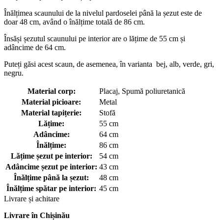
Înălțimea scaunului de la nivelul pardoselei până la șezut este de
doar 48 cm, având o înălțime totală de 86 cm.
Însăși șezutul scaunului pe interior are o lățime de 55 cm și
adâncime de 64 cm.
Puteți găsi acest scaun, de asemenea, în varianta bej, alb, verde, gri,
negru.
Material corp:
Placaj, Spumă poliuretanică
Material picioare:
Metal
Material tapițerie:
Stofă
Lățime:
55 cm
Adâncime:
64 cm
Înălțime:
86 cm
Lățime șezut pe interior:
54 cm
Adâncime șezut pe interior:
43 cm
Înălțime până la șezut:
48 cm
Înălțime spătar pe interior:
45 cm
Livrare și achitare
Livrare
în Chișinău