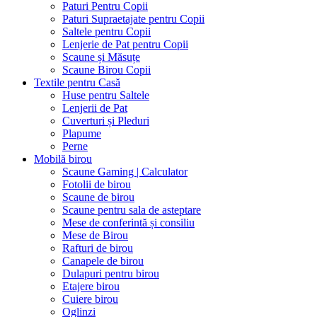
Paturi Pentru Copii
Paturi Supraetajate pentru Copii
Saltele pentru Copii
Lenjerie de Pat pentru Copii
Scaune și Măsuțe
Scaune Birou Copii
Textile pentru Casă
Huse pentru Saltele
Lenjerii de Pat
Cuverturi și Pleduri
Plapume
Perne
Mobilă birou
Scaune Gaming | Calculator
Fotolii de birou
Scaune de birou
Scaune pentru sala de asteptare
Mese de conferintă și consiliu
Mese de Birou
Rafturi de birou
Canapele de birou
Dulapuri pentru birou
Etajere birou
Cuiere birou
Oglinzi