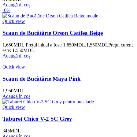
Adaugă în coș
-6%
Quick view
Scaun de Bucătărie Orson Catifea Beige
1,650
MDL
Prețul inițial a fost: 1,650MDL.
1,550
MDL
Prețul curent
este: 1,550MDL.
Adaugă în coș
Quick view
Scaun de Bucătărie Maya Pink
1,950
MDL
Adaugă în coș
Quick view
Taburet Chico V-2 SC Grey
345
MDL
Adaugă în coș