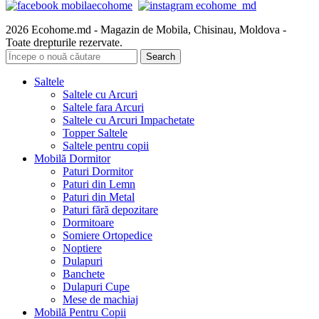
2026 Ecohome.md - Magazin de Mobila, Chisinau, Moldova -
Toate drepturile rezervate.
Search
Saltele
Saltele cu Arcuri
Saltele fara Arcuri
Saltele cu Arcuri Impachetate
Topper Saltele
Saltele pentru copii
Mobilă Dormitor
Paturi Dormitor
Paturi din Lemn
Paturi din Metal
Paturi fără depozitare
Dormitoare
Somiere Ortopedice
Noptiere
Dulapuri
Banchete
Dulapuri Cupe
Mese de machiaj
Mobilă Pentru Copii