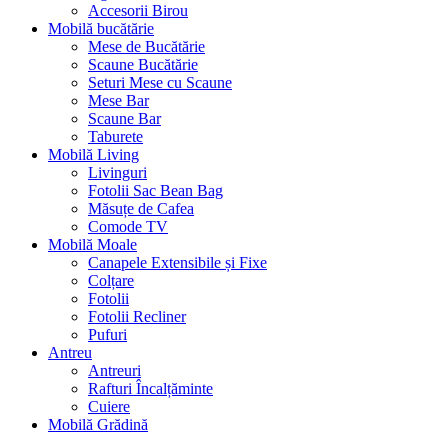
Accesorii Birou
Mobilă bucătărie
Mese de Bucătărie
Scaune Bucătărie
Seturi Mese cu Scaune
Mese Bar
Scaune Bar
Taburete
Mobilă Living
Livinguri
Fotolii Sac Bean Bag
Măsuțe de Cafea
Comode TV
Mobilă Moale
Canapele Extensibile și Fixe
Colțare
Fotolii
Fotolii Recliner
Pufuri
Antreu
Antreuri
Rafturi Încalțăminte
Cuiere
Mobilă Grădină