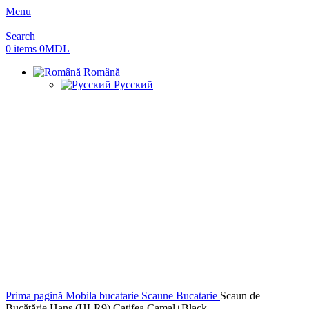
Menu
Search
0
items
0
MDL
Română
Русский
Sold out
Prima pagină
Mobila bucatarie
Scaune Bucatarie
Scaun de
Bucătărie Hans (HLR9) Catifea Camal+Black