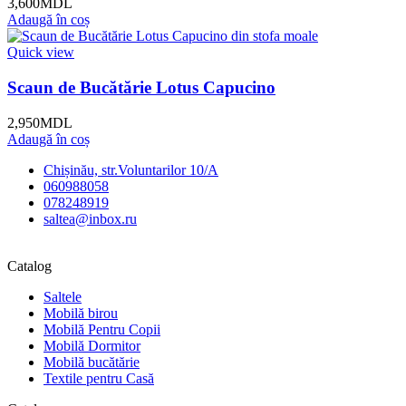
3,600
MDL
Adaugă în coș
Quick view
Scaun de Bucătărie Lotus Capucino
2,950
MDL
Adaugă în coș
Chișinău, str.Voluntarilor 10/A
060988058
078248919
saltea@inbox.ru
Catalog
Saltele
Mobilă birou
Mobilă Pentru Copii
Mobilă Dormitor
Mobilă bucătărie
Textile pentru Casă