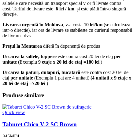
saltelele care necesită un transport special v-or fi livrate contra
cost. Tariful de livrare este
6 lei / km
. și este plătit într-o singură
direcție.
Livrarea urgentă
în Moldova
, v-a costa
10 lei/km
(se calculeaza
intr-o directie), iar ora de livrare se stabileste cu curierul responsabil
de livrarea dvs.
Prețul la Montarea
diferă în depenență de produs
Urcarea la saltele, toppere
este contra cost 20 lei de etaj
per
unitate
(Exemplu
9 etaje x 20 lei de etaj =180 lei
)
Urcarea la paturi, dulapuri, bucatarii
este contra cost 20 lei de
etaj
per unitate
(Exemplu 1 pat are 4 unitati)
(4 unitati x 9 etaje x
20 lei de etaj =720 lei
)
Produse similare
Quick view
Taburet Chico V-2 SC Brown
345
MDL