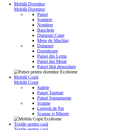
Mobilă Dormitor
Mobilă Dormitor
Paturi
Somiere
Noptiere
Banchete
Dulapuri Cupe
Mese de Machiaj
Dulapuri
Dormitoare
Paturi din Lemn
Paturi din Metal
Paturi fără depozitare
Mobilă Copii
Mobilă Copii
Saltele
Paturi Tapițate
Paturi Supraetajate
Scaune
Lenjerii de Pat
Scaune și Măsuțe
Textile pentru casă
Textile pentru casă