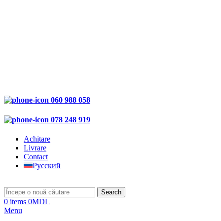
060 988 058
078 248 919
Achitare
Livrare
Contact
Русский
Search
0
items
0
MDL
Menu