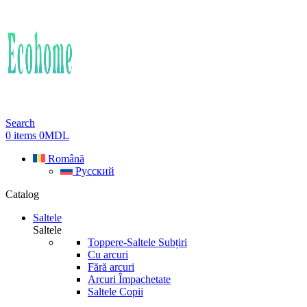
Search
0
items
0
MDL
Română
Русский
Catalog
Saltele
Saltele
Toppere-Saltele Subțiri
Cu arcuri
Fără arcuri
Arcuri Împachetate
Saltele Copii